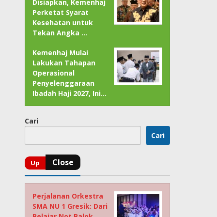
Disiapkan, Kemenhaj
Perketat Syarat
Kesehatan untuk
Tekan Angka …
Kemenhaj Mulai
Lakukan Tahapan
Operasional
Penyelenggaraan
Ibadah Haji 2027, Ini…
Cari
Cari
Perjalanan Orkestra
SMA NU 1 Gresik: Dari
Belajar Not Balok