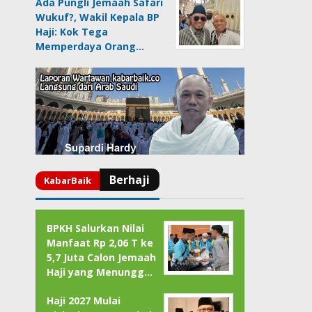
Ada Pungli Jemaah Safari
Wukuf?, Wakil Kepala BP
Haji: Kok Tega
Memperdaya Orang…
BPKH Salurkan Nilai
Manfaat Rp 2,06 T ke
5,7 Juta Calon Jemaah
Haji yang Menungg…
Haji 2027 Mulai