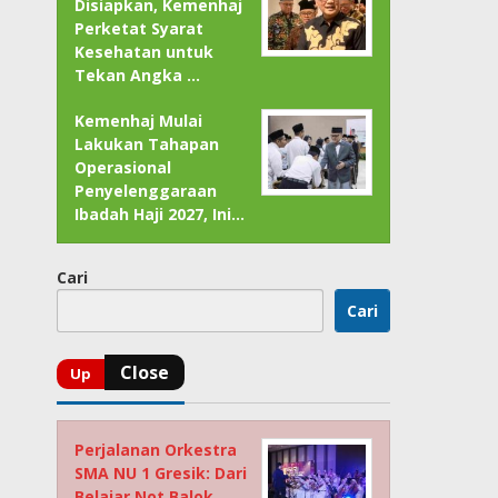
Disiapkan, Kemenhaj
Perketat Syarat
Kesehatan untuk
Tekan Angka …
Kemenhaj Mulai
Lakukan Tahapan
Operasional
Penyelenggaraan
Ibadah Haji 2027, Ini…
Cari
Cari
Perjalanan Orkestra
SMA NU 1 Gresik: Dari
Belajar Not Balok