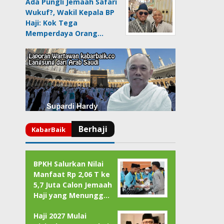
Ada Pungli Jemaah Safari
Wukuf?, Wakil Kepala BP
Haji: Kok Tega
Memperdaya Orang…
BPKH Salurkan Nilai
Manfaat Rp 2,06 T ke
5,7 Juta Calon Jemaah
Haji yang Menungg…
Haji 2027 Mulai