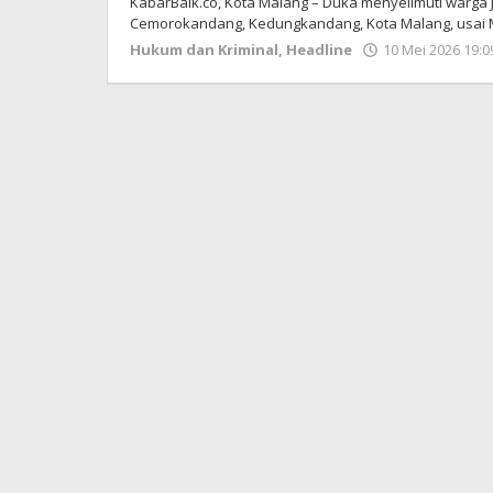
KabarBaik.co, Kota Malang – Duka menyelimuti warga 
Cemorokandang, Kedungkandang, Kota Malang, usai M
Hukum dan Kriminal
,
Headline
10 Mei 2026 19:0