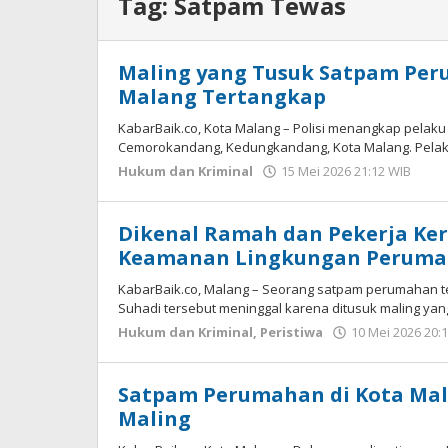
Tag:
Satpam Tewas
Maling yang Tusuk Satpam Per
Malang Tertangkap
KabarBaik.co, Kota Malang – Polisi menangkap pela
Cemorokandang, Kedungkandang, Kota Malang. Pelaku b
Hukum dan Kriminal
15 Mei 2026 21:12 WIB
ole
Ima
WD
Dikenal Ramah dan Pekerja Ker
Keamanan Lingkungan Perum
KabarBaik.co, Malang – Seorang satpam perumahan t
Suhadi tersebut meninggal karena ditusuk maling yan
Hukum dan Kriminal
,
Peristiwa
10 Mei 2026 20:
Satpam Perumahan di Kota Mal
Maling