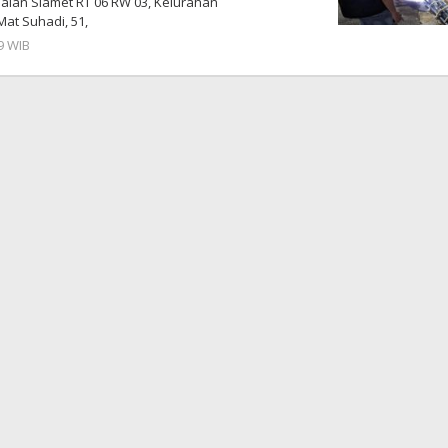
Jalan Slamet RT 06 RW 03, Kelurahan
at Suhadi, 51,
9 WIB
oleh
Imam
WD