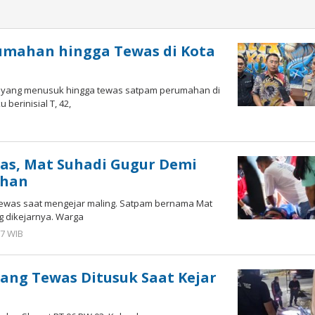
umahan hingga Tewas di Kota
ku yang menusuk hingga tewas satpam perumahan di
erinisial T, 42,
h
m
as, Mat Suhadi Gugur Demi
ahan
ewas saat mengejar maling. Satpam bernama Mat
g dikejarnya. Warga
17 WIB
oleh
Imam
WD
ang Tewas Ditusuk Saat Kejar