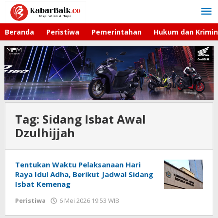
Lewati
ke
konten
Beranda
Peristiwa
Pemerintahan
Hukum dan Krimin
Tag:
Sidang Isbat Awal
Dzulhijjah
Tentukan Waktu Pelaksanaan Hari
Raya Idul Adha, Berikut Jadwal Sidang
Isbat Kemenag
Peristiwa
6 Mei 2026 19:53 WIB
oleh
Faisal