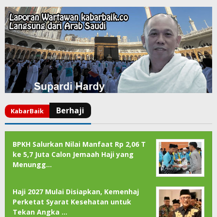
BPKH Salurkan Nilai Manfaat Rp 2,06 T
ke 5,7 Juta Calon Jemaah Haji yang
Menungg…
Haji 2027 Mulai Disiapkan, Kemenhaj
Perketat Syarat Kesehatan untuk
Tekan Angka …