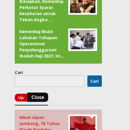
Disiapkan, Kemenhaj
Perketat Syarat
Kesehatan untuk
Tekan Angka …
Kemenhaj Mulai
Lakukan Tahapan
Operasional
Penyelenggaraan
Ibadah Haji 2027, Ini…
Cari
Cari
Mbah Alpan
Jombang, 78 Tahun
Masih Produksi