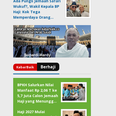
Ada Pungli Jemaah Safari
Wukuf?, Wakil Kepala BP
Haji: Kok Tega
Memperdaya Orang…
BPKH Salurkan Nilai
Manfaat Rp 2,06 T ke
5,7 Juta Calon Jemaah
Haji yang Menungg…
Haji 2027 Mulai