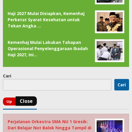
Haji 2027 Mulai Disiapkan, Kemenhaj
Perketat Syarat Kesehatan untuk
Tekan Angka …
Kemenhaj Mulai Lakukan Tahapan
Operasional Penyelenggaraan Ibadah
Haji 2027, Ini…
Cari
Cari
Perjalanan Orkestra SMA NU 1 Gresik:
Dari Belajar Not Balok hingga Tampil di