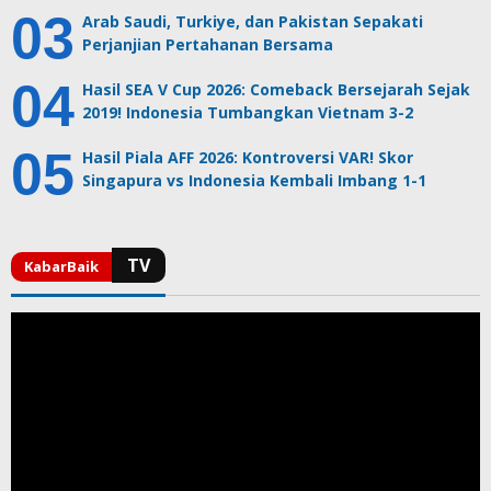
Arab Saudi, Turkiye, dan Pakistan Sepakati
Perjanjian Pertahanan Bersama
Hasil SEA V Cup 2026: Comeback Bersejarah Sejak
2019! Indonesia Tumbangkan Vietnam 3-2
Hasil Piala AFF 2026: Kontroversi VAR! Skor
Singapura vs Indonesia Kembali Imbang 1-1