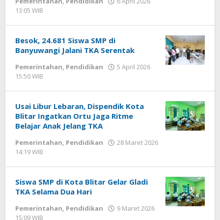
Pemerintahan
,
Pendidikan
6 April 2026
13:05 WIB
oleh
Andika
DP
Besok, 24.681 Siswa SMP di
Banyuwangi Jalani TKA Serentak
Pemerintahan
,
Pendidikan
5 April 2026
15:50 WIB
oleh
Andika
DP
Usai Libur Lebaran, Dispendik Kota
Blitar Ingatkan Ortu Jaga Ritme
Belajar Anak Jelang TKA
Pemerintahan
,
Pendidikan
28 Maret 2026
14:19 WIB
oleh
Andika
DP
Siswa SMP di Kota Blitar Gelar Gladi
TKA Selama Dua Hari
Pemerintahan
,
Pendidikan
9 Maret 2026
15:09 WIB
oleh