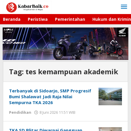
Lewati
ke
konten
Beranda
Peristiwa
Pemerintahan
Hukum dan Krimin
Tag:
tes kemampuan akademik
Terbanyak di Sidoarjo, SMP Progresif
Bumi Shalawat Jadi Raja Nilai
Sempurna TKA 2026
Pendidikan
8 Juni 2026 11:51 WIB
oleh
Andika
DP
TKA SD Blitar Diwarnai Gangguan