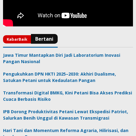
Jawa Timur Mantapkan Diri Jadi Laboratorium Inovasi
Pangan Nasional
Pengukuhkan DPN HKTI 2025–2030: Akhiri Dualisme,
Satukan Petani untuk Kedaulatan Pangan
Transformasi Digital BMKG, Kini Petani Bisa Akses Prediksi
Cuaca Berbasis Risiko
IPB Dorong Produktivitas Petani Lewat Ekspedisi Patriot,
Salurkan Benih Unggul di Kawasan Transmigrasi
Hari Tani dan Momentum Reforma Agraria, Hilirisasi, dan