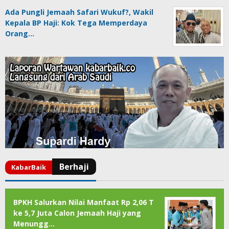
Ada Pungli Jemaah Safari Wukuf?, Wakil
Kepala BP Haji: Kok Tega Memperdaya
Orang…
BPKH Salurkan Nilai Manfaat Rp 2,06 T
ke 5,7 Juta Calon Jemaah Haji yang
Menungg…