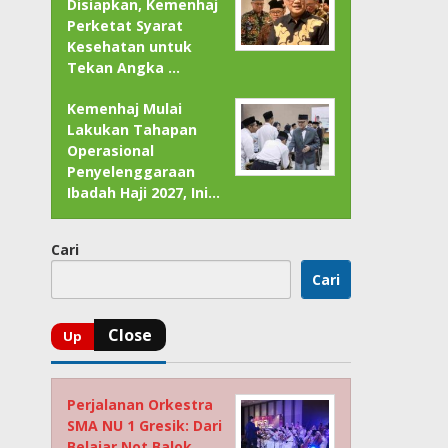
Disiapkan, Kemenhaj
Perketat Syarat
Kesehatan untuk
Tekan Angka …
Kemenhaj Mulai
Lakukan Tahapan
Operasional
Penyelenggaraan
Ibadah Haji 2027, Ini…
Cari
Cari
Perjalanan Orkestra
SMA NU 1 Gresik: Dari
Belajar Not Balok