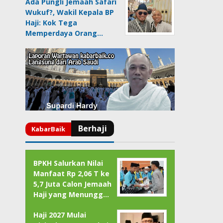
Ada Pungli Jemaah Safari
Wukuf?, Wakil Kepala BP
Haji: Kok Tega
Memperdaya Orang…
BPKH Salurkan Nilai
Manfaat Rp 2,06 T ke
5,7 Juta Calon Jemaah
Haji yang Menungg…
Haji 2027 Mulai