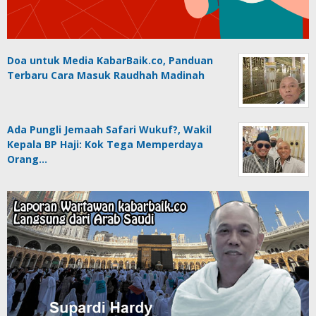
Doa untuk Media KabarBaik.co, Panduan
Terbaru Cara Masuk Raudhah Madinah
Ada Pungli Jemaah Safari Wukuf?, Wakil
Kepala BP Haji: Kok Tega Memperdaya
Orang…