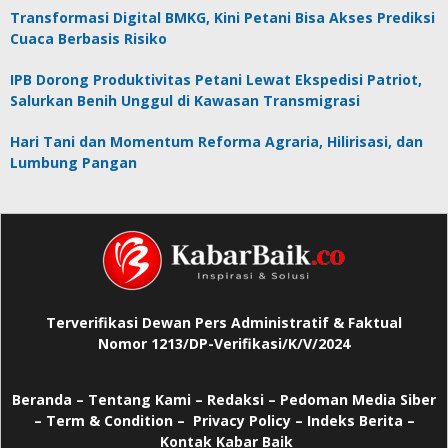
Transformasi Digital BMKG, Kini Petani Bisa Akses Prediksi
Cuaca Berbasis Risiko
IPB Dorong Produktivitas Petani Lewat Ekspedisi Patriot,
Salurkan Benih Unggul di Kawasan Transmigrasi
Hari Tani dan Momentum Reforma Agraria, Hilirisasi, dan
Lumbung Pangan
Terverifikasi Dewan Pers Administratif & Faktual
Nomor 1213/DP-Verifikasi/K/V/2024
Beranda
–
Tentang Kami –
Redaksi –
Pedoman Media Siber
–
Term & Condition –
Privacy Policy
–
Indeks Berita –
Kontak Kabar Baik