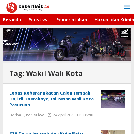
Lewati
ke
konten
Beranda
Peristiwa
Pemerintahan
Hukum dan Krimin
Tag:
Wakil Wali Kota
Lepas Keberangkatan Calon Jemaah
Haji di Daerahnya, Ini Pesan Wali Kota
Pasuruan
Berhaji
,
Peristiwa
24 April 2026 11:08 WIB
oleh
Faisal
226 Calon Jemaah Haji Kota Batu