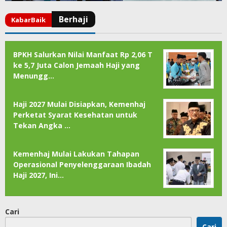
BPKH Salurkan Nilai Manfaat Rp 2,06 T
ke 5,7 Juta Calon Jemaah Haji yang
Menungg…
Haji 2027 Mulai Disiapkan, Kemenhaj
Perketat Syarat Kesehatan untuk
Tekan Angka …
Kemenhaj Mulai Lakukan Tahapan
Operasional Penyelenggaraan Ibadah
Haji 2027, Ini…
Cari
Cari