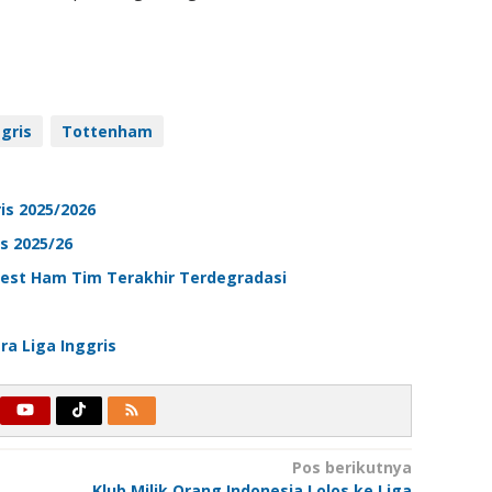
ggris
Tottenham
ris 2025/2026
s 2025/26
 West Ham Tim Terakhir Terdegradasi
a Liga Inggris
Pos berikutnya
,
Klub Milik Orang Indonesia Lolos ke Liga