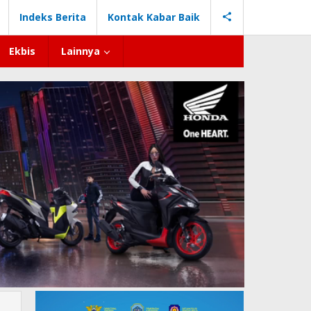
Indeks Berita
Kontak Kabar Baik
Ekbis
Lainnya