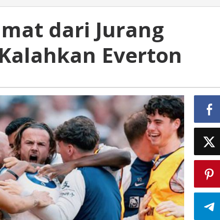
mat dari Jurang
 Kalahkan Everton