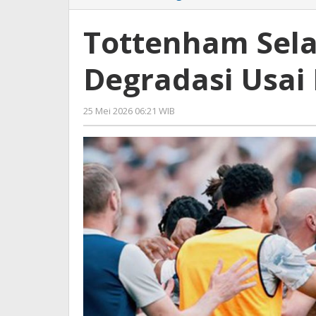
Selamat
dari
Tottenham Sela
Jurang
Degradasi
Degradasi Usai
Usai
Kalahkan
Everton
25 Mei 2026 06:21 WIB
oleh
Imam
WD