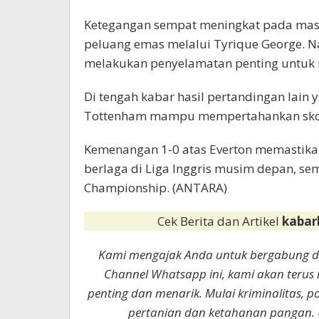
Ketegangan sempat meningkat pada masa
peluang emas melalui Tyrique George. N
melakukan penyelamatan penting untuk 
Di tengah kabar hasil pertandingan lai
Tottenham mampu mempertahankan skor 
Kemenangan 1-0 atas Everton memastikan
berlaga di Liga Inggris musim depan, se
Championship. (ANTARA)
Cek Berita dan Artikel
kabar
Kami mengajak Anda untuk bergabung 
Channel Whatsapp ini, kami akan terus
penting dan menarik. Mulai kriminalitas, p
pertanian dan ketahanan pangan. 