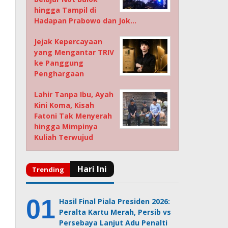
hingga Tampil di
Hadapan Prabowo dan Jok…
Jejak Kepercayaan
yang Mengantar TRIV
ke Panggung
Penghargaan
Lahir Tanpa Ibu, Ayah
Kini Koma, Kisah
Fatoni Tak Menyerah
hingga Mimpinya
Kuliah Terwujud
Hasil Final Piala Presiden 2026:
Peralta Kartu Merah, Persib vs
Persebaya Lanjut Adu Penalti