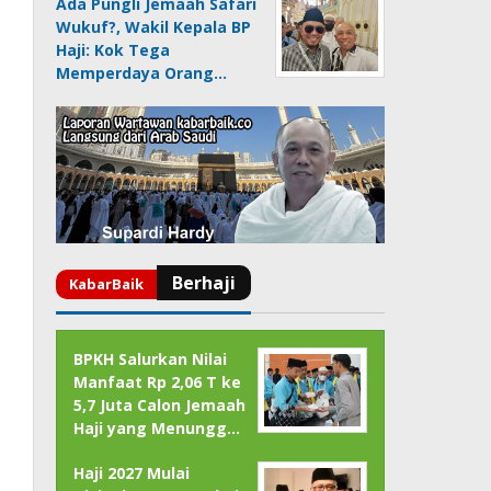
Ada Pungli Jemaah Safari
Wukuf?, Wakil Kepala BP
Haji: Kok Tega
Memperdaya Orang…
BPKH Salurkan Nilai
Manfaat Rp 2,06 T ke
5,7 Juta Calon Jemaah
Haji yang Menungg…
Haji 2027 Mulai