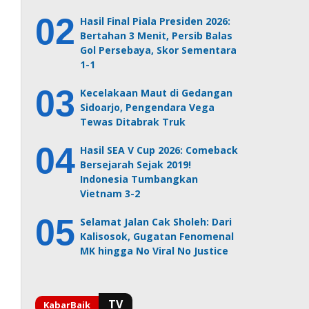
Hasil Final Piala Presiden 2026:
Bertahan 3 Menit, Persib Balas
Gol Persebaya, Skor Sementara
1-1
Kecelakaan Maut di Gedangan
Sidoarjo, Pengendara Vega
Tewas Ditabrak Truk
Hasil SEA V Cup 2026: Comeback
Bersejarah Sejak 2019!
Indonesia Tumbangkan
Vietnam 3-2
Selamat Jalan Cak Sholeh: Dari
Kalisosok, Gugatan Fenomenal
MK hingga No Viral No Justice