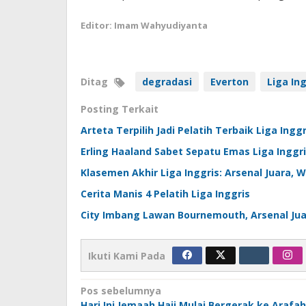
Editor: Imam Wahyudiyanta
Ditag
degradasi
Everton
Liga In
Posting Terkait
Arteta Terpilih Jadi Pelatih Terbaik Liga Ingg
Erling Haaland Sabet Sepatu Emas Liga Inggri
Klasemen Akhir Liga Inggris: Arsenal Juara,
Cerita Manis 4 Pelatih Liga Inggris
City Imbang Lawan Bournemouth, Arsenal Juar
Ikuti Kami Pada
Navigasi
Pos sebelumnya
Hari Ini Jemaah Haji Mulai Bergerak ke Arafah