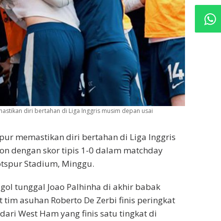
stikan diri bertahan di Liga Inggris musim depan usai
ur memastikan diri bertahan di Liga Inggris
n dengan skor tipis 1-0 dalam matchday
tspur Stadium, Minggu.
gol tunggal Joao Palhinha di akhir babak
im asuhan Roberto De Zerbi finis peringkat
dari West Ham yang finis satu tingkat di