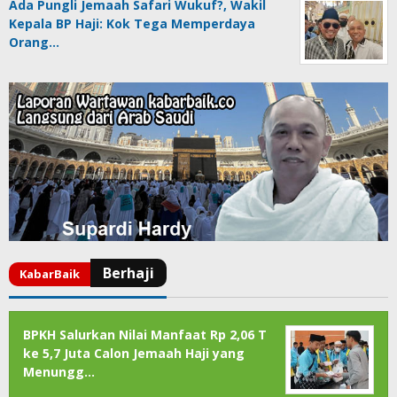
Ada Pungli Jemaah Safari Wukuf?, Wakil
Kepala BP Haji: Kok Tega Memperdaya
Orang…
BPKH Salurkan Nilai Manfaat Rp 2,06 T
ke 5,7 Juta Calon Jemaah Haji yang
Menungg…