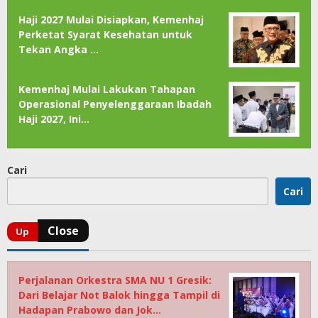
Haji 2027 Mulai Disiapkan, Kemenhaj
Perketat Syarat Kesehatan untuk
Tekan Angka …
Kemenhaj Mulai Lakukan Tahapan
Operasional Penyelenggaraan Ibadah
Haji 2027, Ini…
Cari
Cari
Perjalanan Orkestra SMA NU 1 Gresik:
Dari Belajar Not Balok hingga Tampil di
Hadapan Prabowo dan Jok…