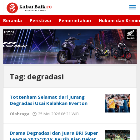
Lewati
ke
konten
Beranda
Peristiwa
Pemerintahan
Hukum dan Krimin
Tag:
degradasi
Tottenham Selamat dari Jurang
Degradasi Usai Kalahkan Everton
Olahraga
25 Mei 2026 06:21 WIB
oleh
Imam
WD
Drama Degradasi dan Juara BRI Super
League 2025/2026: Persib Kian Dekat