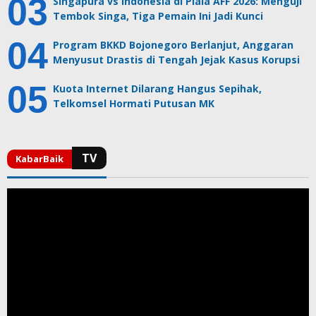
Singapura vs Indonesia di Piala AFF 2026: Menguji
Tembok Singa, Tiga Pemain Ini Jadi Kunci
Program BKKD Bojonegoro Berlanjut, Anggaran
Menyusut Drastis di Tengah Jejak Kasus Korupsi
Kuota Internet Dilarang Hangus Sepihak,
Telkomsel Hormati Putusan MK