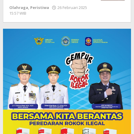
Olahraga
,
Peristiwa
26 Februari 2025
15:57 WIB
oleh
Andika
DP