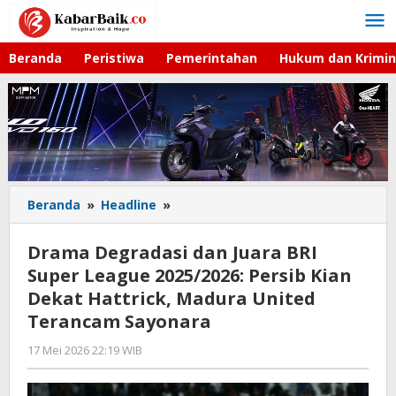
Lewati
ke
konten
Beranda
Peristiwa
Pemerintahan
Hukum dan Krimin
Beranda
»
Headline
»
Drama
Degradasi
dan
Drama Degradasi dan Juara BRI
Juara
Super League 2025/2026: Persib Kian
BRI
Dekat Hattrick, Madura United
Super
League
Terancam Sayonara
2025/2026:
17 Mei 2026 22:19 WIB
oleh
Persib
Hardy
Kian
Dekat