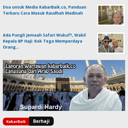
Doa untuk Media KabarBaik.co, Panduan
Terbaru Cara Masuk Raudhah Madinah
Ada Pungli Jemaah Safari Wukuf?, Wakil
Kepala BP Haji: Kok Tega Memperdaya
Orang…