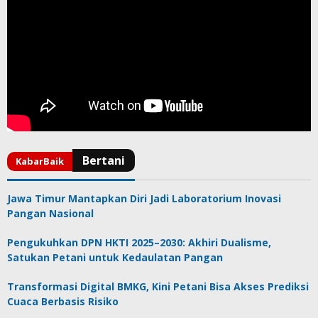
Jawa Timur Mantapkan Diri Jadi Laboratorium Inovasi
Pangan Nasional
Pengukuhkan DPN HKTI 2025–2030: Akhiri Dualisme,
Satukan Petani untuk Kedaulatan Pangan
Transformasi Digital BMKG, Kini Petani Bisa Akses Prediksi
Cuaca Berbasis Risiko