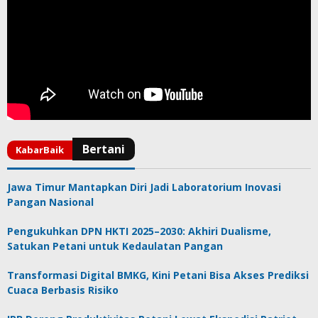
Jawa Timur Mantapkan Diri Jadi Laboratorium Inovasi
Pangan Nasional
Pengukuhkan DPN HKTI 2025–2030: Akhiri Dualisme,
Satukan Petani untuk Kedaulatan Pangan
Transformasi Digital BMKG, Kini Petani Bisa Akses Prediksi
Cuaca Berbasis Risiko