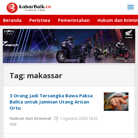
Lewati
ke
konten
Beranda
Peristiwa
Pemerintahan
Hukum dan Krimin
Tag:
makassar
3 Orang Jadi Tersangka Bawa Paksa
Balita untuk Jaminan Utang Arisan
Ortu
Hukum dan Kriminal
1 Agustus 2026 18:25
WIB
oleh
Imam
WD