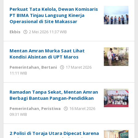
WD
Perkuat Tata Kelola, Dewan Komisaris
PT BIMA Tinjau Langsung Kinerja
Operasional di Site Makassar
Ekbis
2 Mei 2026 11:37 WIB
oleh
Gagah
Saputra
Mentan Amran Murka Saat Lihat
Kondisi Alsintan di UPT Maros
Pemerintahan
,
Bertani
17 Maret 2026
11:11 WIB
oleh
Andika
DP
Ramadan Tanpa Sekat, Mentan Amran
Berbagi Bantuan Pangan-Pendidikan
Pemerintahan
,
Peristiwa
16 Maret 2026
09:31 WIB
oleh
Andika
DP
2 Polisi di Toraja Utara Dipecat karena