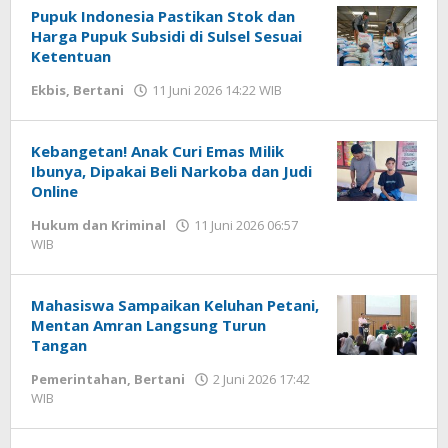
Pupuk Indonesia Pastikan Stok dan
Harga Pupuk Subsidi di Sulsel Sesuai
Ketentuan
Ekbis
,
Bertani
11 Juni 2026 14:22 WIB
oleh
Andika
DP
Kebangetan! Anak Curi Emas Milik
Ibunya, Dipakai Beli Narkoba dan Judi
Online
Hukum dan Kriminal
11 Juni 2026 06:57
WIB
oleh
Imam
WD
Mahasiswa Sampaikan Keluhan Petani,
Mentan Amran Langsung Turun
Tangan
Pemerintahan
,
Bertani
2 Juni 2026 17:42
WIB
oleh
Andika
DP