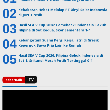
Kebakaran Hebat Melalap PT Xinyi Solar Indonesia
di JIIPE Gresik
Hasil SEA V Cup 2026: Comeback! Indonesia Tekuk
Filipina di Set Kedua, Skor Sementara 1-1
Kebangetan! Suami Pergi Kerja, Istri di Gresik
Kepergok Bawa Pria Lain ke Rumah
Hasil SEA V Cup 2026: Filipina Gebuk Indonesia di
Set 1, Srikandi Merah Putih Tertinggal 0-1