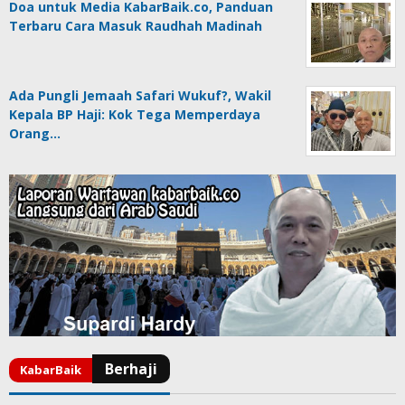
Doa untuk Media KabarBaik.co, Panduan
Terbaru Cara Masuk Raudhah Madinah
Ada Pungli Jemaah Safari Wukuf?, Wakil
Kepala BP Haji: Kok Tega Memperdaya
Orang…