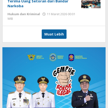
Terima Uang Setoran dari Bandar
Narkoba
Hukum dan Kriminal
11 Maret 2026 00:01
WIB
oleh
Imam
WD
Muat Lebih