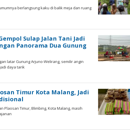
 umumnya berlangsung kaku di balik meja dan ruang
y
empol Sulap Jalan Tani Jadi
engan Panorama Dua Gunung
n latar Gunung Arjuno-Welirang, semilir angin
adi daya tarik
oleh
Gagah
Saputra
osan Timur Kota Malang, Jadi
disional
an Plaosan Timur, Blimbing, Kota Malang, masih
jajanan