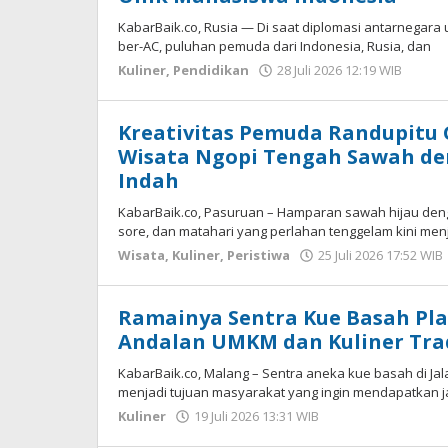
5
Agustus
KabarBaik.co, Rusia — Di saat diplomasi antarnegara
2026
ber-AC, puluhan pemuda dari Indonesia, Rusia, dan
18:03
Kuliner
,
Pendidikan
28 Juli 2026 12:19 WIB
oleh
WIB
Hard
oleh
Gagah
Kreativitas Pemuda Randupitu G
Saputra
Wisata Ngopi Tengah Sawah d
Indah
KabarBaik.co, Pasuruan – Hamparan sawah hijau denga
sore, dan matahari yang perlahan tenggelam kini menj
Wisata
,
Kuliner
,
Peristiwa
25 Juli 2026 17:52 WIB
Ramainya Sentra Kue Basah Pla
Andalan UMKM dan Kuliner Tra
KabarBaik.co, Malang – Sentra aneka kue basah di Jal
menjadi tujuan masyarakat yang ingin mendapatkan 
Kuliner
19 Juli 2026 13:31 WIB
oleh
Imam