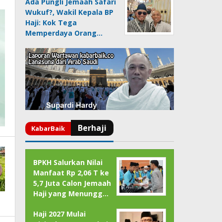
Ada Pungli Jemaah Safari
Wukuf?, Wakil Kepala BP
Haji: Kok Tega
Memperdaya Orang…
BPKH Salurkan Nilai
Manfaat Rp 2,06 T ke
5,7 Juta Calon Jemaah
Haji yang Menungg…
Haji 2027 Mulai