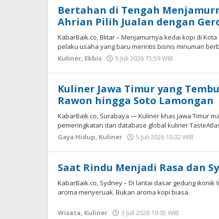
Bertahan di Tengah Menjamurnya
Ahrian Pilih Jualan dengan Ge
KabarBaik.co, Blitar – Menjamurnya kedai kopi di Kota
pelaku usaha yang baru merintis bisnis minuman berb
Kuliner
,
Ekbis
5 Juli 2026 15:59 WIB
oleh
Faisal
Kuliner Jawa Timur yang Tembus
Rawon hingga Soto Lamongan
KabarBaik.co, Surabaya — Kuliner khas Jawa Timur m
pemeringkatan dan database global kuliner TasteAtl
Gaya Hidup
,
Kuliner
5 Juli 2026 10:32 WIB
oleh
Hardy
Saat Rindu Menjadi Rasa dan S
KabarBaik.co, Sydney – Di lantai dasar gedung ikonik 
aroma menyeruak. Bukan aroma kopi biasa.
Wisata
,
Kuliner
3 Juli 2026 19:05 WIB
oleh