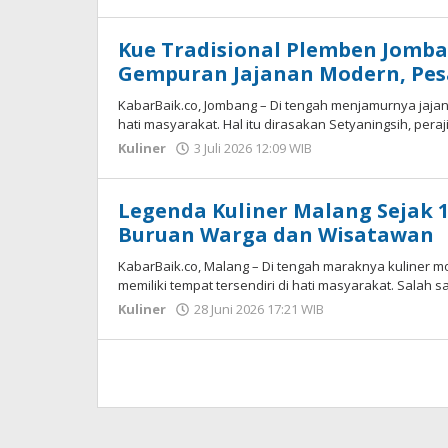
Imam
WD
Kue Tradisional Plemben Jomba
Gempuran Jajanan Modern, Pes
KabarBaik.co, Jombang – Di tengah menjamurnya jajana
hati masyarakat. Hal itu dirasakan Setyaningsih, peraj
Kuliner
3 Juli 2026 12:09 WIB
oleh
Gagah
Saputra
Legenda Kuliner Malang Sejak 1
Buruan Warga dan Wisatawan
KabarBaik.co, Malang – Di tengah maraknya kuliner m
memiliki tempat tersendiri di hati masyarakat. Salah s
Kuliner
28 Juni 2026 17:21 WIB
oleh
Imam
WD