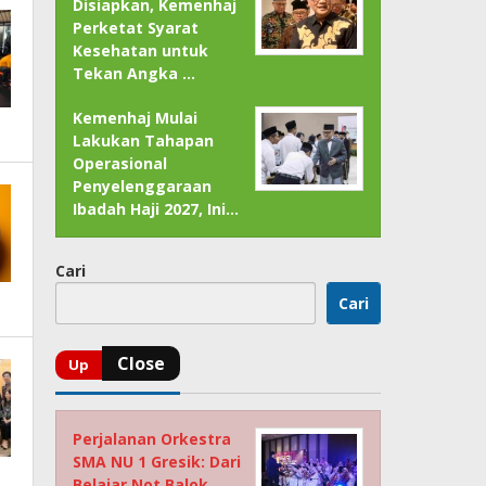
Disiapkan, Kemenhaj
Perketat Syarat
Kesehatan untuk
Tekan Angka …
Kemenhaj Mulai
Lakukan Tahapan
Operasional
Penyelenggaraan
Ibadah Haji 2027, Ini…
Cari
Cari
Perjalanan Orkestra
SMA NU 1 Gresik: Dari
Belajar Not Balok