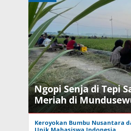
Ngopi Senja di Tepi
Meriah di Mundusew
Kuliner
,
Keroyokan Bumbu Nusantara da
Wisata
Unik Mahasiswa Indonesia