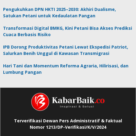
Pengukuhkan DPN HKTI 2025–2030: Akhiri Dualisme,
Satukan Petani untuk Kedaulatan Pangan
Transformasi Digital BMKG, Kini Petani Bisa Akses Prediksi
Cuaca Berbasis Risiko
IPB Dorong Produktivitas Petani Lewat Ekspedisi Patriot,
Salurkan Benih Unggul di Kawasan Transmigrasi
Hari Tani dan Momentum Reforma Agraria, Hilirisasi, dan
Lumbung Pangan
Terverifikasi Dewan Pers Administratif & Faktual
Nomor 1213/DP-Verifikasi/K/V/2024