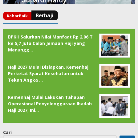
BPKH Salurkan Nilai Manfaat Rp 2,06 T
ke 5,7 Juta Calon Jemaah Haji yang
Menungg…
Haji 2027 Mulai Disiapkan, Kemenhaj
Perketat Syarat Kesehatan untuk
Tekan Angka …
Kemenhaj Mulai Lakukan Tahapan
Operasional Penyelenggaraan Ibadah
Haji 2027, Ini…
Cari