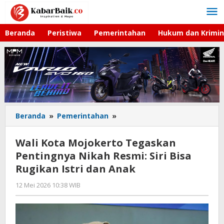
Lewati
ke
konten
Beranda
Peristiwa
Pemerintahan
Hukum dan Krimin
Beranda
»
Pemerintahan
»
Wali
Kota
Mojokerto
Wali Kota Mojokerto Tegaskan
Tegaskan
Pentingnya Nikah Resmi: Siri Bisa
Pentingnya
Rugikan Istri dan Anak
Nikah
Resmi:
12 Mei 2026 10:38 WIB
oleh
Siri
Imam
Bisa
WD
Rugikan
Istri