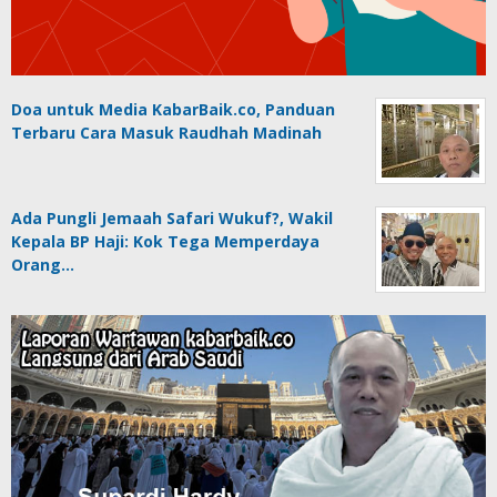
Doa untuk Media KabarBaik.co, Panduan
Terbaru Cara Masuk Raudhah Madinah
Ada Pungli Jemaah Safari Wukuf?, Wakil
Kepala BP Haji: Kok Tega Memperdaya
Orang…