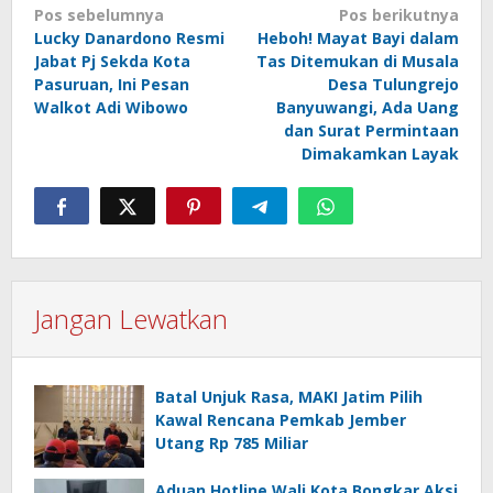
Navigasi
Pos sebelumnya
Pos berikutnya
Lucky Danardono Resmi
Heboh! Mayat Bayi dalam
pos
Jabat Pj Sekda Kota
Tas Ditemukan di Musala
Pasuruan, Ini Pesan
Desa Tulungrejo
Walkot Adi Wibowo
Banyuwangi, Ada Uang
dan Surat Permintaan
Dimakamkan Layak
Jangan Lewatkan
Batal Unjuk Rasa, MAKI Jatim Pilih
Kawal Rencana Pemkab Jember
Utang Rp 785 Miliar
Aduan Hotline Wali Kota Bongkar Aksi