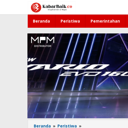
Lewati
ke
konten
Beranda
Peristiwa
Pemerintahan
Beranda
»
Peristiwa
»
2