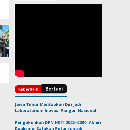
Jawa Timur Mantapkan Diri Jadi
Laboratorium Inovasi Pangan Nasional
Pengukuhkan DPN HKTI 2025–2030: Akhiri
Dualisme, Satukan Petani untuk