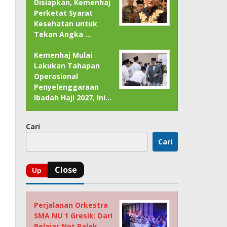
Disiapkan, Kemenhaj
Perketat Syarat
Kesehatan untuk
Tekan Angka …
Kemenhaj Mulai
Lakukan Tahapan
Operasional
Penyelenggaraan
Ibadah Haji 2027, Ini…
Cari
Cari
Perjalanan Orkestra
SMA NU 1 Gresik: Dari
Belajar Not Balok