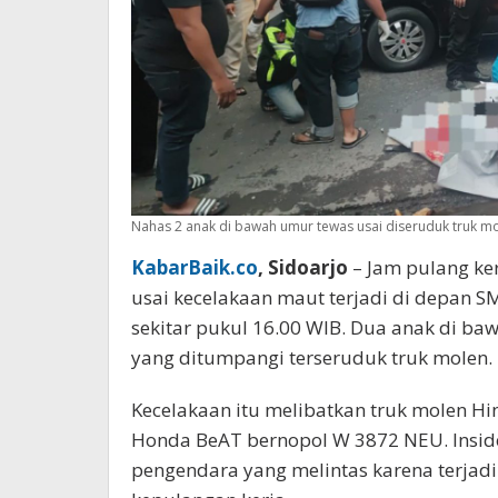
Nahas 2 anak di bawah umur tewas usai diseruduk truk m
KabarBaik.co
, Sidoarjo
– Jam pulang k
usai kecelakaan maut terjadi di depan 
sekitar pukul 16.00 WIB. Dua anak di ba
yang ditumpangi terseruduk truk molen.
Kecelakaan itu melibatkan truk molen H
Honda BeAT bernopol W 3872 NEU. Inside
pengendara yang melintas karena terjadi 