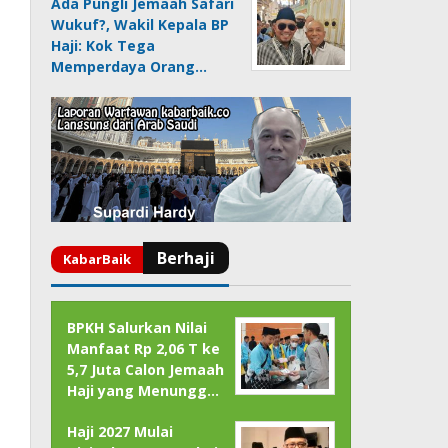
Ada Pungli Jemaah Safari
Wukuf?, Wakil Kepala BP
Haji: Kok Tega
Memperdaya Orang…
BPKH Salurkan Nilai
Manfaat Rp 2,06 T ke
5,7 Juta Calon Jemaah
Haji yang Menungg…
Haji 2027 Mulai