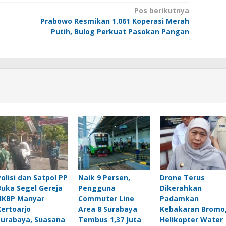
Pos berikutnya
Prabowo Resmikan 1.061 Koperasi Merah
Putih, Bulog Perkuat Pasokan Pangan
Polisi dan Satpol PP
Naik 9 Persen,
Drone Terus
Buka Segel Gereja
Pengguna
Dikerahkan
HKBP Manyar
Commuter Line
Padamkan
Kertoarjo
Area 8 Surabaya
Kebakaran Bromo
Surabaya, Suasana
Tembus 1,37 Juta
Helikopter Water