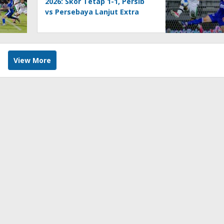
2026: Skor Tetap 1-1, Persib
vs Persebaya Lanjut Extra
Time
View More