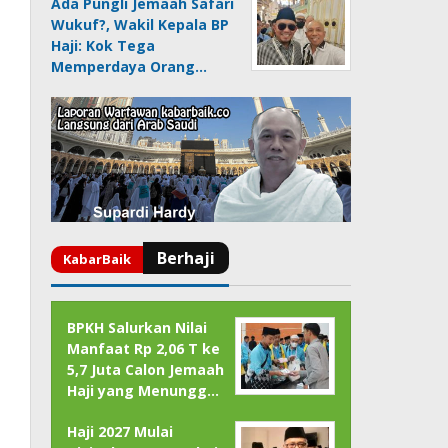
Ada Pungli Jemaah Safari
Wukuf?, Wakil Kepala BP
Haji: Kok Tega
Memperdaya Orang…
BPKH Salurkan Nilai
Manfaat Rp 2,06 T ke
5,7 Juta Calon Jemaah
Haji yang Menungg…
Haji 2027 Mulai