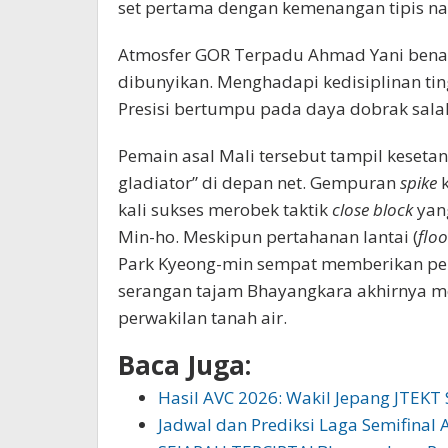
set pertama dengan kemenangan tipis na
​Atmosfer GOR Terpadu Ahmad Yani bena
dibunyikan. Menghadapi kedisiplinan tin
Presisi bertumpu pada daya dobrak salah
​Pemain asal Mali tersebut tampil keset
gladiator” di depan net. Gempuran
spike
k
kali sukses merobek taktik
close block
yang
Min-ho. Meskipun pertahanan lantai (
floo
Park Kyeong-min sempat memberikan perl
serangan tajam Bhayangkara akhirnya m
perwakilan tanah air.
Baca Juga:
Hasil AVC 2026: Wakil Jepang JTEKT 
Jadwal dan Prediksi Laga Semifinal