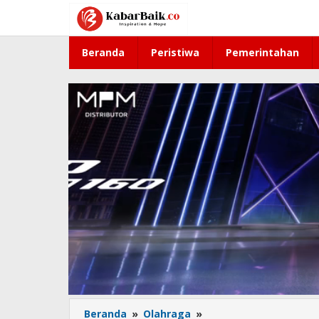
Lewati
ke
konten
Beranda
Peristiwa
Pemerintahan
Beranda
»
Olahraga
»
Hasil