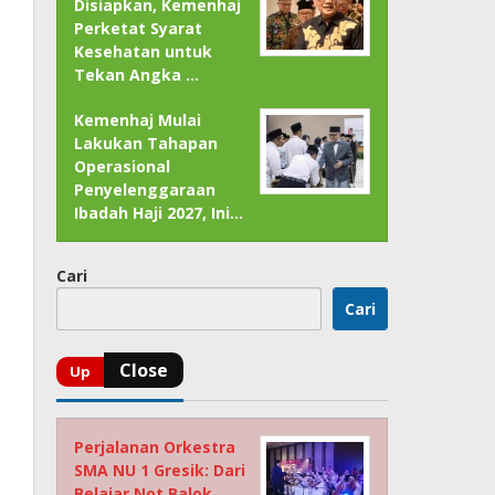
Disiapkan, Kemenhaj
Perketat Syarat
Kesehatan untuk
Tekan Angka …
Kemenhaj Mulai
Lakukan Tahapan
Operasional
Penyelenggaraan
Ibadah Haji 2027, Ini…
Cari
Cari
Perjalanan Orkestra
SMA NU 1 Gresik: Dari
Belajar Not Balok