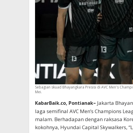
Sebagian skuad Bhayangkara Presisi di AVC Men's Champi
Mei.
–
Jakarta Bhayan
KabarBaik.co, Pontianak
laga semifinal AVC Men’s Champions Lea
malam. Berhadapan dengan raksasa Kore
kokohnya, Hyundai Capital Skywalkers, 