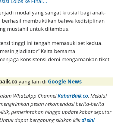
isi Lolos ke Final…
njadi modal yang sangat krusial bagi anak-
ia berhasil membuktikan bahwa kedisiplinan
ang mustahil untuk ditembus.
 tensi tinggi ini tengah memasuki set kedua.
 “mesin gladiator” Keita bersama
menjaga konsistensi demi mengamankan tiket
baik.co
yang lain di
Google News
dalam WhatsApp Channel
KabarBaik.co
. Melalui
 mengirimkan pesan rekomendasi berita-berita
olitik, pemerintahan hingga update kabar seputar
Untuk dapat bergabung silakan klik
di sini