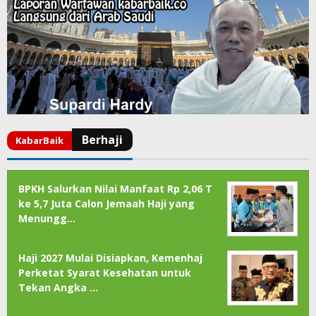
BPKH Salurkan Nilai Manfaat Rp 2,06 T
ke 5,7 Juta Calon Jemaah Haji yang
Menungg…
Haji 2027 Mulai Disiapkan, Kemenhaj
Perketat Syarat Kesehatan untuk
Tekan Angka …