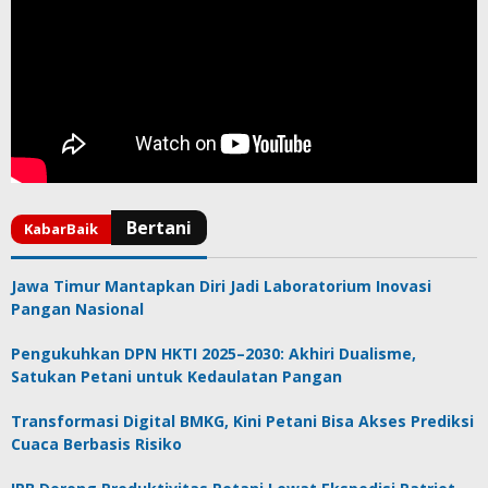
Jawa Timur Mantapkan Diri Jadi Laboratorium Inovasi
Pangan Nasional
Pengukuhkan DPN HKTI 2025–2030: Akhiri Dualisme,
Satukan Petani untuk Kedaulatan Pangan
Transformasi Digital BMKG, Kini Petani Bisa Akses Prediksi
Cuaca Berbasis Risiko