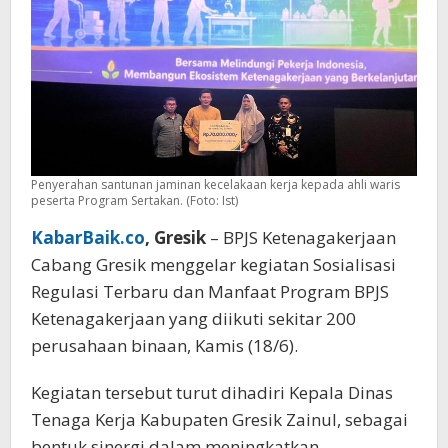
Penyerahan santunan jaminan kecelakaan kerja kepada ahli waris
peserta Program Sertakan. (Foto: Ist)
KabarBaik.co
, Gresik
– BPJS Ketenagakerjaan
Cabang Gresik menggelar kegiatan Sosialisasi
Regulasi Terbaru dan Manfaat Program BPJS
Ketenagakerjaan yang diikuti sekitar 200
perusahaan binaan, Kamis (18/6).
Kegiatan tersebut turut dihadiri Kepala Dinas
Tenaga Kerja Kabupaten Gresik Zainul, sebagai
bentuk sinergi dalam meningkatkan