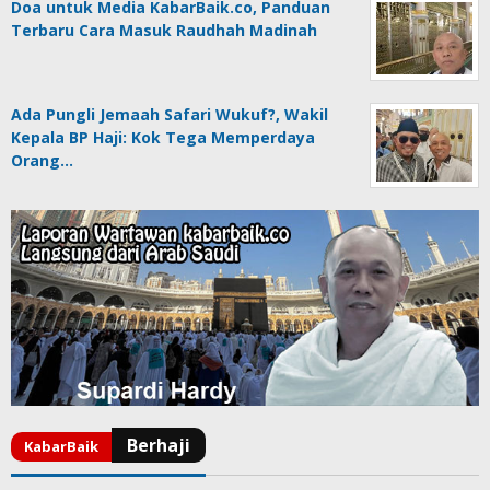
Doa untuk Media KabarBaik.co, Panduan
Terbaru Cara Masuk Raudhah Madinah
Ada Pungli Jemaah Safari Wukuf?, Wakil
Kepala BP Haji: Kok Tega Memperdaya
Orang…