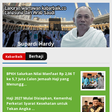
BPKH Salurkan Nilai Manfaat Rp 2,06 T
ke 5,7 Juta Calon Jemaah Haji yang
Menungg…
Haji 2027 Mulai Disiapkan, Kemenhaj
Perketat Syarat Kesehatan untuk
Tekan Angka …