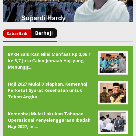
BPKH Salurkan Nilai Manfaat Rp 2,06 T
ke 5,7 Juta Calon Jemaah Haji yang
Menungg…
Haji 2027 Mulai Disiapkan, Kemenhaj
Perketat Syarat Kesehatan untuk
Tekan Angka …
Kemenhaj Mulai Lakukan Tahapan
Operasional Penyelenggaraan Ibadah
Haji 2027, Ini…