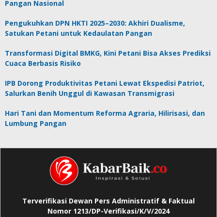
Pangan Nasional
Pengukuhkan DPN HKTI 2025–2030: Akhiri Dualisme,
Satukan Petani untuk Kedaulatan Pangan
Transformasi Digital BMKG, Kini Petani Bisa Akses Prediksi
Cuaca Berbasis Risiko
IPB Dorong Produktivitas Petani Lewat Ekspedisi Patriot,
Salurkan Benih Unggul di Kawasan Transmigrasi
Hari Tani dan Momentum Reforma Agraria, Hilirisasi, dan
Lumbung Pangan
Terverifikasi Dewan Pers Administratif & Faktual
Nomor 1213/DP-Verifikasi/K/V/2024