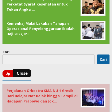
Perketat Syarat Kesehatan untuk
Tekan Angka …
Kemenhaj Mulai Lakukan Tahapan
Operasional Penyelenggaraan Ibadah
Haji 2027, Ini…
Cari
Cari
Perjalanan Orkestra SMA NU 1 Gresik:
Dari Belajar Not Balok hingga Tampil di
Hadapan Prabowo dan Jok…