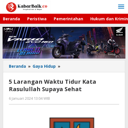
Lewati
ke
konten
Beranda
Peristiwa
Pemerintahan
Hukum dan Krimin
Beranda
»
Gaya Hidup
»
5
Larangan
Waktu
5 Larangan Waktu Tidur Kata
Tidur
Rasulullah Supaya Sehat
Kata
Rasulullah
6 Januari 2024 13:04 WIB
oleh
Supaya
Hardy
Sehat