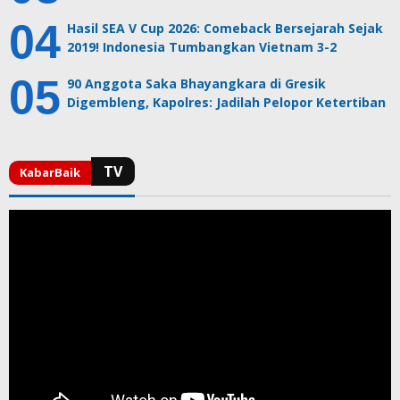
Hasil SEA V Cup 2026: Comeback Bersejarah Sejak
2019! Indonesia Tumbangkan Vietnam 3-2
90 Anggota Saka Bhayangkara di Gresik
Digembleng, Kapolres: Jadilah Pelopor Ketertiban