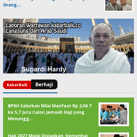
Orang…
BPKH Salurkan Nilai Manfaat Rp 2,06 T
ke 5,7 Juta Calon Jemaah Haji yang
Menungg…
Haji 2027 Mulai Disiapkan, Kemenhaj