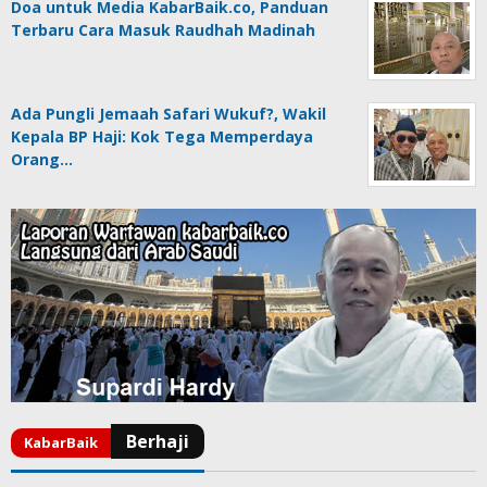
Doa untuk Media KabarBaik.co, Panduan
Terbaru Cara Masuk Raudhah Madinah
Ada Pungli Jemaah Safari Wukuf?, Wakil
Kepala BP Haji: Kok Tega Memperdaya
Orang…