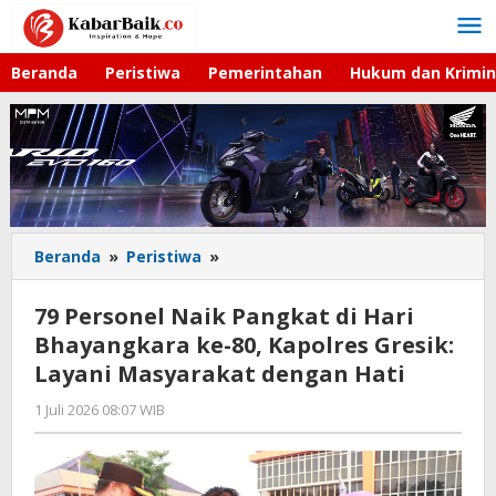
Lewati
ke
konten
Beranda
Peristiwa
Pemerintahan
Hukum dan Krimin
Beranda
»
Peristiwa
»
79
Personel
Naik
79 Personel Naik Pangkat di Hari
Pangkat
Bhayangkara ke-80, Kapolres Gresik:
di
Layani Masyarakat dengan Hati
Hari
Bhayangkara
1 Juli 2026 08:07 WIB
oleh
ke-
Andika
80,
DP
Kapolres
Gresik: