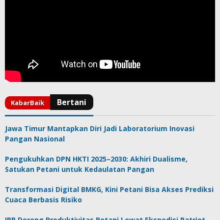
Jawa Timur Mantapkan Diri Jadi Laboratorium Inovasi
Pangan Nasional
Pengukuhkan DPN HKTI 2025–2030: Akhiri Dualisme,
Satukan Petani untuk Kedaulatan Pangan
Transformasi Digital BMKG, Kini Petani Bisa Akses Prediksi
Cuaca Berbasis Risiko
IPB Dorong Produktivitas Petani Lewat Ekspedisi Patriot,