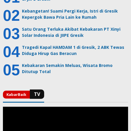
Kebangetan! Suami Pergi Kerja, Istri di Gresik
Kepergok Bawa Pria Lain ke Rumah
Satu Orang Terluka Akibat Kebakaran PT Xinyi
Solar Indonesia di JIIPE Gresik
Tragedi Kapal HAMDAM 1 di Gresik, 2 ABK Tewas
Diduga Hirup Gas Beracun
Kebakaran Semakin Meluas, Wisata Bromo
Ditutup Total