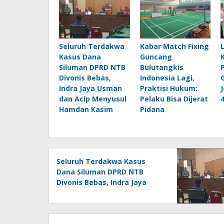
Seluruh Terdakwa
Kabar Match Fixing
Kasus Dana
Guncang
Siluman DPRD NTB
Bulutangkis
Divonis Bebas,
Indonesia Lagi,
Indra Jaya Usman
Praktisi Hukum:
dan Acip Menyusul
Pelaku Bisa Dijerat
Hamdan Kasim
Pidana
Seluruh Terdakwa Kasus
Dana Siluman DPRD NTB
Divonis Bebas, Indra Jaya
Usman dan Acip Menyusul
Hamdan Kasim