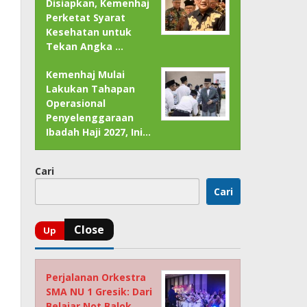
Disiapkan, Kemenhaj
Perketat Syarat
Kesehatan untuk
Tekan Angka …
Kemenhaj Mulai
Lakukan Tahapan
Operasional
Penyelenggaraan
Ibadah Haji 2027, Ini…
Cari
Cari
Perjalanan Orkestra
SMA NU 1 Gresik: Dari
Belajar Not Balok