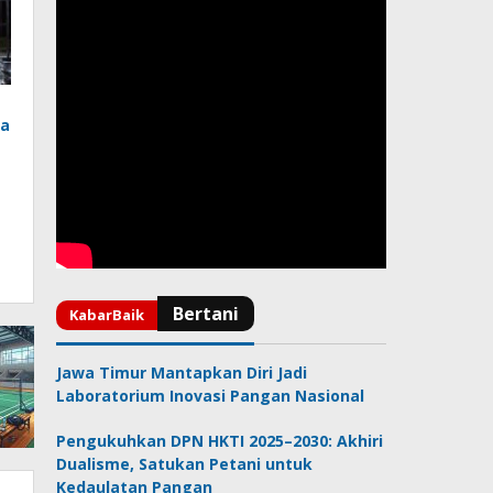
ka
Jawa Timur Mantapkan Diri Jadi
Laboratorium Inovasi Pangan Nasional
Pengukuhkan DPN HKTI 2025–2030: Akhiri
Dualisme, Satukan Petani untuk
Kedaulatan Pangan