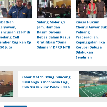
Libatkan
Sidang Molor 7,5
Kuasa Hukum
Karyawan,
Jam, Hamdan
Choirul Anwar Bu
Pencurian 73 HP di
Kasim Divonis
Peluang
Gedang Cell
Bebas dalam Kasus
Praperadilan,
Jember Rugikan Rp
Gratifikasi “Dana
Kejanggalan Jika
450 Juta
Siluman” DPRD NTB
Korupsi Diduga
Dilakukan
Sendirian
Kabar Match Fixing Guncang
Bulutangkis Indonesia Lagi,
Praktisi Hukum: Pelaku Bisa
Dijerat Pidana