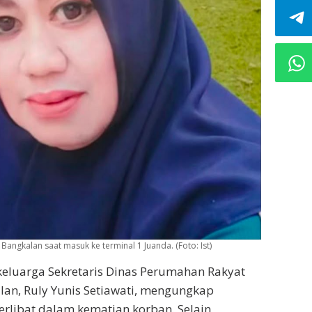
Bangkalan saat masuk ke terminal 1 Juanda. (Foto: Ist)
eluarga Sekretaris Dinas Perumahan Rakyat
an, Ruly Yunis Setiawati, mengungkap
terlibat dalam kematian korban. Selain