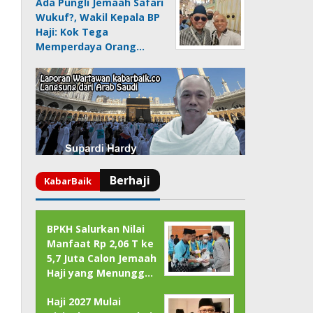
Ada Pungli Jemaah Safari
Wukuf?, Wakil Kepala BP
Haji: Kok Tega
Memperdaya Orang…
BPKH Salurkan Nilai
Manfaat Rp 2,06 T ke
5,7 Juta Calon Jemaah
Haji yang Menungg…
Haji 2027 Mulai