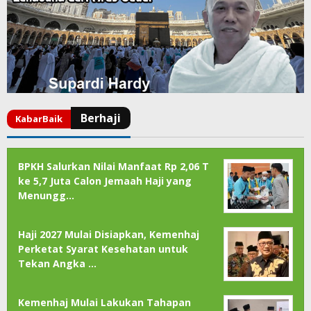
BPKH Salurkan Nilai Manfaat Rp 2,06 T
ke 5,7 Juta Calon Jemaah Haji yang
Menungg…
Haji 2027 Mulai Disiapkan, Kemenhaj
Perketat Syarat Kesehatan untuk
Tekan Angka …
Kemenhaj Mulai Lakukan Tahapan