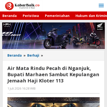
Lewati
ke
konten
Beranda
Peristiwa
Pemerintahan
Hukum dan Krimin
Beranda
»
Berhaji
»
Air
Mata
Rindu
Air Mata Rindu Pecah di Nganjuk,
Pecah
Bupati Marhaen Sambut Kepulangan
di
Jemaah Haji Kloter 113
Nganjuk,
Bupati
1 Juli 2026 16:28 WIB
oleh
Marhaen
Gagah
Sambut
Saputra
Kepulangan
Jemaah