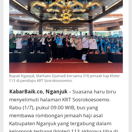
Haji
Kloter
113
Bupati Nganjuk, Marhaen Djumadi bersama 378 jemaah haji Kloter
113 di pendopo KRT Sosrokoesoemo.
KabarBaik.co, Nganjuk
– Suasana haru biru
menyelimuti halaman KRT Sosrokoesoemo.
Rabu (1/7), pukul 09.00 WIB, bus yang
membawa rombongan jemaah haji asal
Kabupaten Nganjuk yang tergabung dalam
kelompok terbang (kloter) 113 akhirnya tiba di