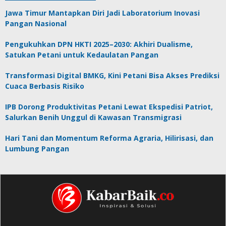
Jawa Timur Mantapkan Diri Jadi Laboratorium Inovasi
Pangan Nasional
Pengukuhkan DPN HKTI 2025–2030: Akhiri Dualisme,
Satukan Petani untuk Kedaulatan Pangan
Transformasi Digital BMKG, Kini Petani Bisa Akses Prediksi
Cuaca Berbasis Risiko
IPB Dorong Produktivitas Petani Lewat Ekspedisi Patriot,
Salurkan Benih Unggul di Kawasan Transmigrasi
Hari Tani dan Momentum Reforma Agraria, Hilirisasi, dan
Lumbung Pangan