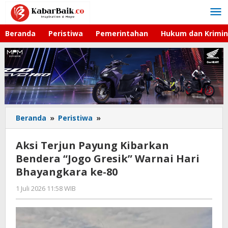
Lewati
ke
konten
Beranda
Peristiwa
Pemerintahan
Hukum dan Krimin
Beranda
»
Peristiwa
»
Aksi
Terjun
Payung
Aksi Terjun Payung Kibarkan
Kibarkan
Bendera “Jogo Gresik” Warnai Hari
Bendera
Bhayangkara ke-80
"Jogo
Gresik"
1 Juli 2026 11:58 WIB
oleh
Warnai
Andika
Hari
DP
Bhayangkara
ke-