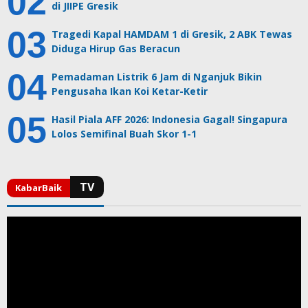
di JIIPE Gresik
Tragedi Kapal HAMDAM 1 di Gresik, 2 ABK Tewas
Diduga Hirup Gas Beracun
Pemadaman Listrik 6 Jam di Nganjuk Bikin
Pengusaha Ikan Koi Ketar-Ketir
Hasil Piala AFF 2026: Indonesia Gagal! Singapura
Lolos Semifinal Buah Skor 1-1