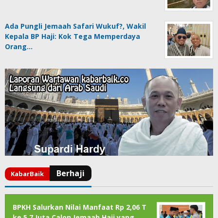
Ada Pungli Jemaah Safari Wukuf?, Wakil
Kepala BP Haji: Kok Tega Memperdaya
Orang…
BPKH Salurkan Nilai Manfaat Rp 2,06 T
ke 5,7 Juta Calon Jemaah Haji yang