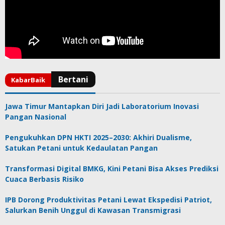
Jawa Timur Mantapkan Diri Jadi Laboratorium Inovasi
Pangan Nasional
Pengukuhkan DPN HKTI 2025–2030: Akhiri Dualisme,
Satukan Petani untuk Kedaulatan Pangan
Transformasi Digital BMKG, Kini Petani Bisa Akses Prediksi
Cuaca Berbasis Risiko
IPB Dorong Produktivitas Petani Lewat Ekspedisi Patriot,
Salurkan Benih Unggul di Kawasan Transmigrasi