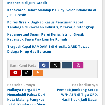
Indonesia di JIIPE Gresik
Kebakaran Hebat Melalap PT Xinyi Solar Indonesia di
JIIPE Gresik
Polres Gresik Ungkap Kasus Pencurian Kabel
Tembaga di Kawasan Industri, 2 Pekerja Ditangkap
Kebangetan! Suami Pergi Kerja, Istri di Gresik
Kepergok Bawa Pria Lain ke Rumah
Tragedi Kapal HAMDAM 1 di Gresik, 2 ABK Tewas
Diduga Hirup Gas Beracun
Ikuti Kami Pada
Navigasi
Pos sebelumnya
Pos berikutnya
Naiknya Harga BBM
Pemkab Jombang Setop
pos
Nonsubsidi Paksa DLH
WFH ASN di Tiga OPD,
Kota Malang Pangkas
Hasil Sidak Jadi Dasar
Jatah Kendaraan Dinas