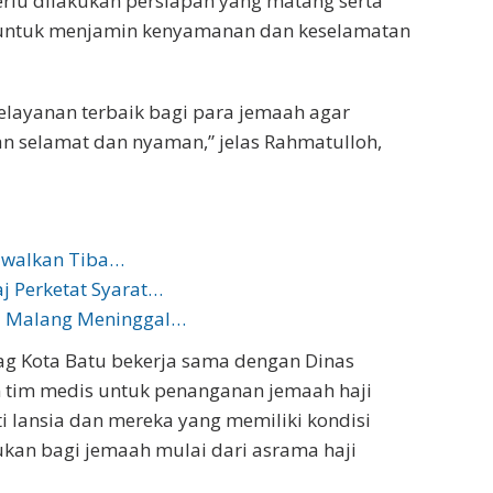
rlu dilakukan persiapan yang matang serta
it untuk menjamin kenyamanan dan keselamatan
layanan terbaik bagi para jemaah agar
an selamat dan nyaman,” jelas Rahmatulloh,
adwalkan Tiba…
j Perketat Syarat…
ta Malang Meninggal…
g Kota Batu bekerja sama dengan Dinas
 tim medis untuk penanganan jemaah haji
 lansia dan mereka yang memiliki kondisi
ukan bagi jemaah mulai dari asrama haji