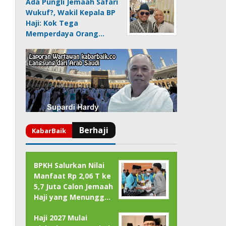
Ada Pungli Jemaah Safari
Wukuf?, Wakil Kepala BP
Haji: Kok Tega
Memperdaya Orang…
BPKH Salurkan Nilai
Manfaat Rp 2,06 T ke
5,7 Juta Calon Jemaah
Haji yang Menungg…
Haji 2027 Mulai