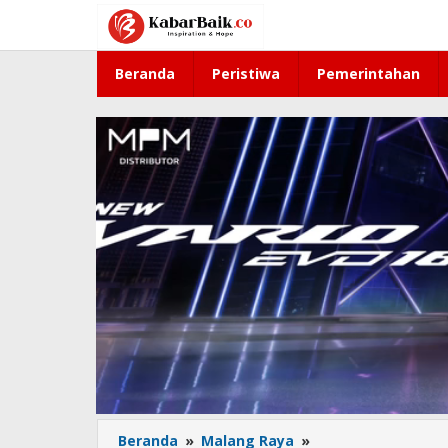
Lewati
ke
konten
Beranda
Peristiwa
Pemerintahan
Beranda
»
Malang Raya
»
Alhamdulillah,