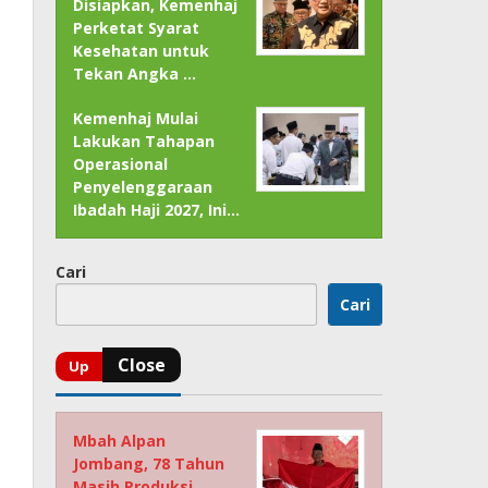
Disiapkan, Kemenhaj
Perketat Syarat
Kesehatan untuk
Tekan Angka …
Kemenhaj Mulai
Lakukan Tahapan
Operasional
Penyelenggaraan
Ibadah Haji 2027, Ini…
Cari
Cari
Mbah Alpan
Jombang, 78 Tahun
Masih Produksi