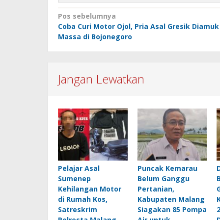
Navigasi
Pos sebelumnya
Coba Curi Motor Ojol, Pria Asal Gresik Diamuk
pos
Massa di Bojonegoro
Jangan Lewatkan
Pelajar Asal
Puncak Kemarau
Sumenep
Belum Ganggu
Kehilangan Motor
Pertanian,
di Rumah Kos,
Kabupaten Malang
Satreskrim
Siagakan 85 Pompa
Polresta Malang
Air untuk