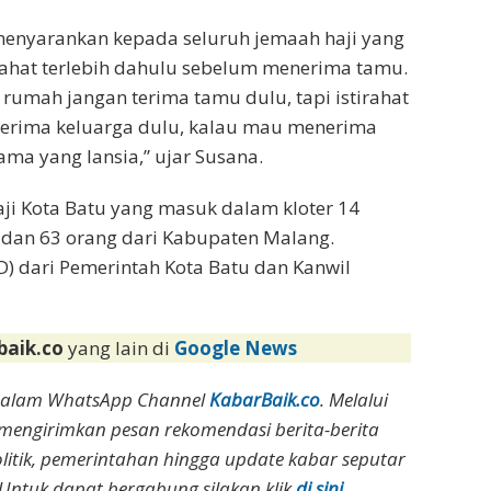
menyarankan kepada seluruh jemaah haji yang
ahat terlebih dahulu sebelum menerima tamu.
 rumah jangan terima tamu dulu, tapi istirahat
terima keluarga dulu, kalau mau menerima
ama yang lansia,” ujar Susana.
ji Kota Batu yang masuk dalam kloter 14
, dan 63 orang dari Kabupaten Malang.
) dari Pemerintah Kota Batu dan Kanwil
baik.co
yang lain di
Google News
dalam WhatsApp Channel
KabarBaik.co
. Melalui
 mengirimkan pesan rekomendasi berita-berita
olitik, pemerintahan hingga update kabar seputar
Untuk dapat bergabung silakan klik
di sini