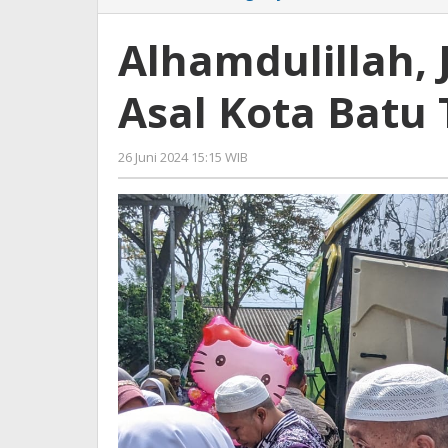
Jemaah
Haji
Alhamdulillah, 
Kloter
14
Asal Kota Batu
Asal
Kota
Batu
26 Juni 2024 15:15 WIB
oleh
Tiba
Faisal
Dengan
Selamat