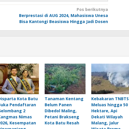
Pos berikutnya
Berprestasi di AUG 2024, Mahasiswa Unesa
Bisa Kantongi Beasiswa Hingga Jadi Dosen
Disparta Kota Batu
Tanaman Kentang
Kebakaran TNBTS
Buka Pendaftaran
Belum Panen
Meluas hingga 50
Gelombang 2
Dibedol Maling,
Hektare, Api
Kangmas Nimas
Petani Brakseng
Dekati Wilayah
2026, Kesempatan
Kota Batu Resah
Malang, Jalur
Diperpanjang
Wisata Bromo