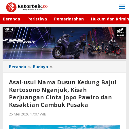
Lewati
ke
konten
Beranda
Peristiwa
Pemerintahan
Hukum dan Krimin
Beranda
»
Budaya
»
Asal-
usul
Nama
Asal-usul Nama Dusun Kedung Bajul
Dusun
Kertosono Nganjuk, Kisah
Kedung
Perjuangan Cinta Jopo Pawiro dan
Bajul
Kertosono
Kesaktian Cambuk Pusaka
Nganjuk,
25 Mei 2026 17:07 WIB
oleh
Kisah
Gagah
Perjuangan
Saputra
Cinta