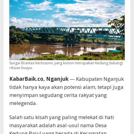
Jopo
Pawiro
dan
Kesaktian
Cambuk
Pusaka
Sungai Brantas Kertosono yang konon merupakan Kedung (lubang)
ribuan buaya.
KabarBaik.co, Nganjuk
— Kabupaten Nganjuk
tidak hanya kaya akan potensi alam, tetapi juga
menyimpan segudang cerita rakyat yang
melegenda.
Salah satu kisah yang paling melekat di hati
masyarakat adalah asal-usul nama Desa
Kedung Bajul yang berada di Kecamatan