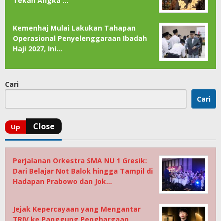
Tekan Angka …
Kemenhaj Mulai Lakukan Tahapan
Operasional Penyelenggaraan Ibadah
Haji 2027, Ini…
Cari
Cari
Perjalanan Orkestra SMA NU 1 Gresik:
Dari Belajar Not Balok hingga Tampil di
Hadapan Prabowo dan Jok…
Jejak Kepercayaan yang Mengantar
TRIV ke Panggung Penghargaan