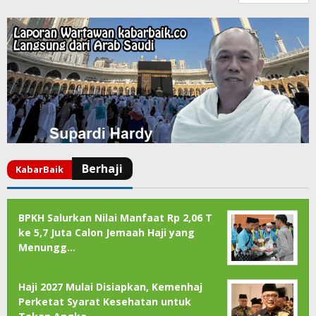
BPKH Salurkan Nilai Manfaat Rp 2,06 T
ke 5,7 Juta Calon Jemaah Haji yang
Menungg…
Haji 2027 Mulai Disiapkan, Kemenhaj
Perketat Syarat Kesehatan untuk