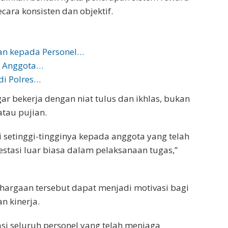
ara konsisten dan objektif.
an kepada Personel…
2 Anggota…
di Polres…
ar bekerja dengan niat tulus dan ikhlas, bukan
tau pujian.
i setinggi-tingginya kepada anggota yang telah
estasi luar biasa dalam pelaksanaan tugas,”
ghargaan tersebut dapat menjadi motivasi bagi
n kinerja.
si seluruh personel yang telah menjaga