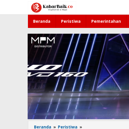
Lewati
ke
konten
Beranda
Peristiwa
Pemerintahan
Beranda
»
Peristiwa
»
Beri