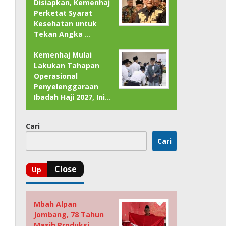
Disiapkan, Kemenhaj
Perketat Syarat
Kesehatan untuk
Tekan Angka …
Kemenhaj Mulai
Lakukan Tahapan
Operasional
Penyelenggaraan
Ibadah Haji 2027, Ini…
Cari
Cari
Mbah Alpan
Jombang, 78 Tahun
Masih Produksi