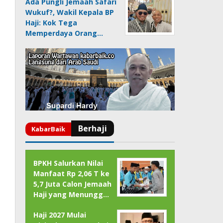
Ada Pungli Jemaah Safari
Wukuf?, Wakil Kepala BP
Haji: Kok Tega
Memperdaya Orang…
BPKH Salurkan Nilai
Manfaat Rp 2,06 T ke
5,7 Juta Calon Jemaah
Haji yang Menungg…
Haji 2027 Mulai