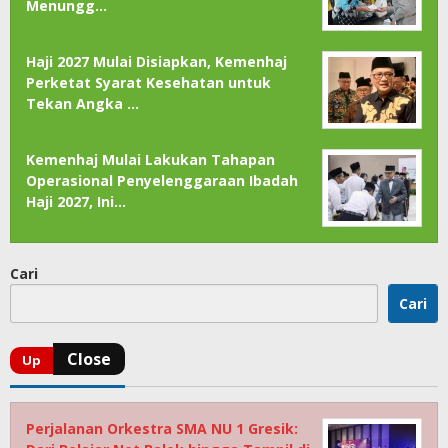
Menungg…
Haji 2027 Mulai Disiapkan, Kemenhaj
Perketat Syarat Kesehatan untuk
Tekan Angka …
Kemenhaj Mulai Lakukan Tahapan
Operasional Penyelenggaraan Ibadah
Haji 2027, Ini…
Cari
Cari
Perjalanan Orkestra SMA NU 1 Gresik: