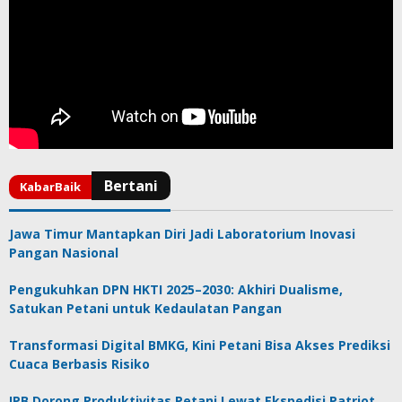
Jawa Timur Mantapkan Diri Jadi Laboratorium Inovasi
Pangan Nasional
Pengukuhkan DPN HKTI 2025–2030: Akhiri Dualisme,
Satukan Petani untuk Kedaulatan Pangan
Transformasi Digital BMKG, Kini Petani Bisa Akses Prediksi
Cuaca Berbasis Risiko
IPB Dorong Produktivitas Petani Lewat Ekspedisi Patriot,