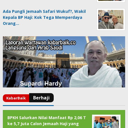
Ada Pungli Jemaah Safari Wukuf?, Wakil
Kepala BP Haji: Kok Tega Memperdaya
Orang…
BPKH Salurkan Nilai Manfaat Rp 2,06 T
ke 5,7 Juta Calon Jemaah Haji yang