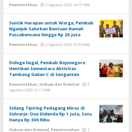
Pemerintahan
5 Agustus 2026 14:15 WIB
oleh
Gagah
Saputra
Suntik Harapan untuk Warga, Pemkab
Nganjuk Salurkan Bantuan Rumah
Pascabencana hingga Rp 20 Juta
Pemerintahan
5 Agustus 2026 13:33 WIB
oleh
Gagah
Saputra
Diduga Ilegal, Pemkab Bojonegoro
Hentikan Sementara Aktivitas
Tambang Galian C di Senganten
Pemerintahan
,
Hukum dan Kriminal
5
Agustus 2026 13:17 WIB
oleh
Andika
DP
Sidang Tipiring Pedagang Miras di
Sidoarjo: Dua Didenda Rp 1 Juta, Satu
Hanya Rp 300 Ribu
Hukum dan Kriminal
,
Pemerintahan
5