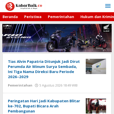
Lewati
ke
konten
Beranda
Peristiwa
Pemerintahan
Hukum dan Krimin
Tias Alvin Papatria Ditunjuk Jadi Dirut
Perumda Air Minum Surya Sembada,
Ini Tiga Nama Direksi Baru Periode
2026–2029
Pemerintahan
5 Agustus 2026 18:49 WIB
oleh
Gagah
Saputra
Peringatan Hari Jadi Kabupaten Blitar
ke-702, Bupati Bicara Arah
Pembangunan