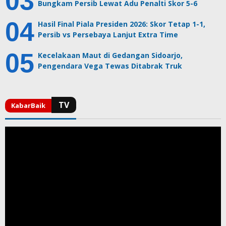
Bungkam Persib Lewat Adu Penalti Skor 5-6
Hasil Final Piala Presiden 2026: Skor Tetap 1-1,
Persib vs Persebaya Lanjut Extra Time
Kecelakaan Maut di Gedangan Sidoarjo,
Pengendara Vega Tewas Ditabrak Truk