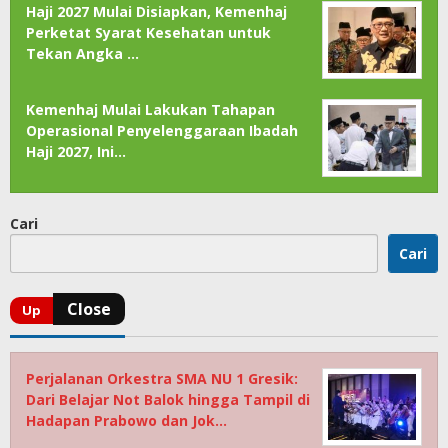
Haji 2027 Mulai Disiapkan, Kemenhaj
Perketat Syarat Kesehatan untuk
Tekan Angka …
Kemenhaj Mulai Lakukan Tahapan
Operasional Penyelenggaraan Ibadah
Haji 2027, Ini…
Cari
Cari
Perjalanan Orkestra SMA NU 1 Gresik:
Dari Belajar Not Balok hingga Tampil di
Hadapan Prabowo dan Jok…