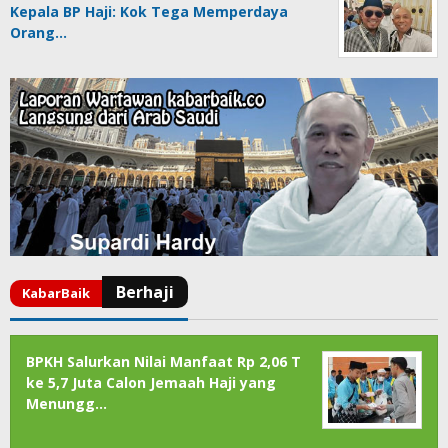
Kepala BP Haji: Kok Tega Memperdaya
Orang…
BPKH Salurkan Nilai Manfaat Rp 2,06 T
ke 5,7 Juta Calon Jemaah Haji yang
Menungg…