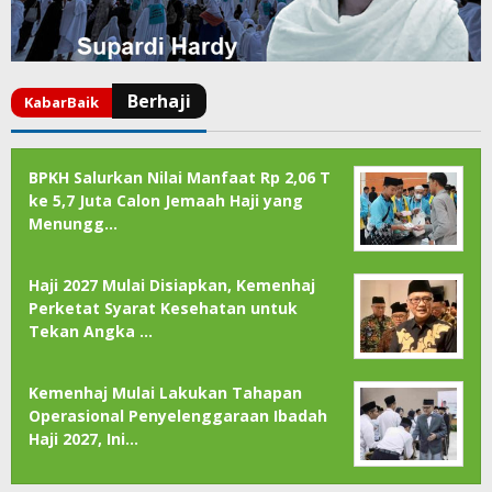
BPKH Salurkan Nilai Manfaat Rp 2,06 T
ke 5,7 Juta Calon Jemaah Haji yang
Menungg…
Haji 2027 Mulai Disiapkan, Kemenhaj
Perketat Syarat Kesehatan untuk
Tekan Angka …
Kemenhaj Mulai Lakukan Tahapan
Operasional Penyelenggaraan Ibadah
Haji 2027, Ini…