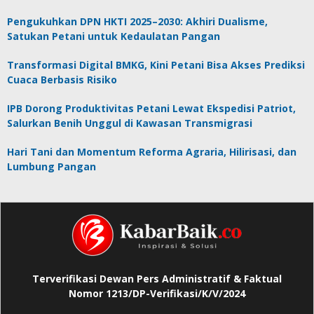
Pengukuhkan DPN HKTI 2025–2030: Akhiri Dualisme,
Satukan Petani untuk Kedaulatan Pangan
Transformasi Digital BMKG, Kini Petani Bisa Akses Prediksi
Cuaca Berbasis Risiko
IPB Dorong Produktivitas Petani Lewat Ekspedisi Patriot,
Salurkan Benih Unggul di Kawasan Transmigrasi
Hari Tani dan Momentum Reforma Agraria, Hilirisasi, dan
Lumbung Pangan
Terverifikasi Dewan Pers Administratif & Faktual
Nomor 1213/DP-Verifikasi/K/V/2024