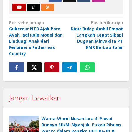
Navigasi
Pos sebelumnya
Pos berikutnya
Gubernur NTB Ajak Para
Dirut Bulog Ambil Empat
pos
Ayah Jadi Role Model dan
Langkah Cepat Sikapi
Lindungi Anak dari
Dugaan MinyaKita PT
Fenomena Fatherless
KMR Berbau Solar
Country
Jangan Lewatkan
Warna-Warni Nusantara di Pawai
Budaya SD/MI Nganjuk, Pukau Ribuan
Warga dalam Rangka HUT Ke-81 RI