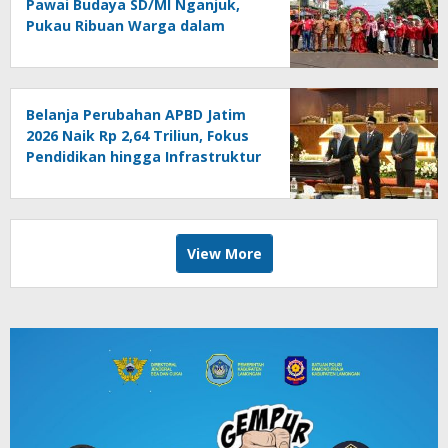
Pawai Budaya SD/MI Nganjuk,
Pukau Ribuan Warga dalam
Rangka HUT Ke-81 RI
Belanja Perubahan APBD Jatim
2026 Naik Rp 2,64 Triliun, Fokus
Pendidikan hingga Infrastruktur
View More