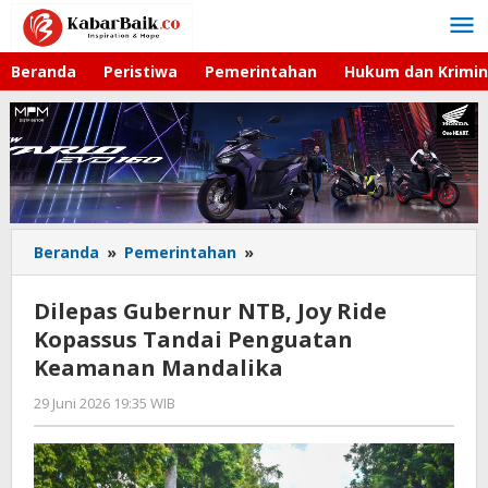
Lewati
ke
konten
Beranda
Peristiwa
Pemerintahan
Hukum dan Krimin
Beranda
»
Pemerintahan
»
Dilepas
Gubernur
NTB,
Dilepas Gubernur NTB, Joy Ride
Joy
Kopassus Tandai Penguatan
Ride
Keamanan Mandalika
Kopassus
Tandai
29 Juni 2026 19:35 WIB
oleh
Penguatan
Faisal
Keamanan
Mandalika