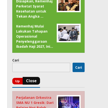
Disiapkan, Kemenhaj
Perketat Syarat
Kesehatan untuk
Tekan Angka …
Kemenhaj Mulai
Lakukan Tahapan
Operasional
Penyelenggaraan
Ibadah Haji 2027, Ini…
Cari
Cari
Perjalanan Orkestra
SMA NU 1 Gresik: Dari
Belajar Not Balok