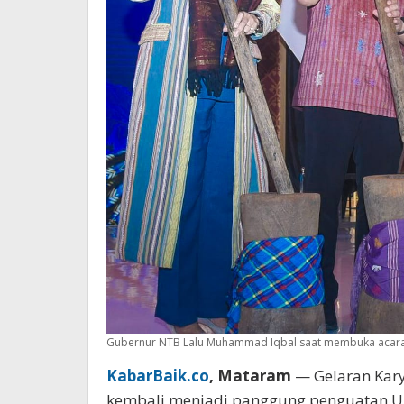
Gubernur NTB Lalu Muhammad Iqbal saat membuka acara G
KabarBaik.co
, Mataram
— Gelaran Kary
kembali menjadi panggung penguatan U