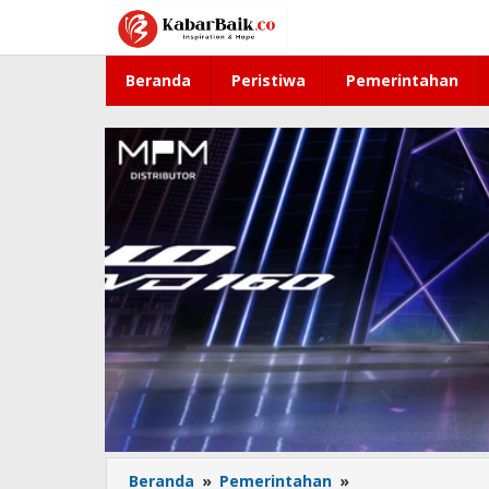
Lewati
ke
konten
Beranda
Peristiwa
Pemerintahan
Beranda
»
Pemerintahan
»
Gelaran