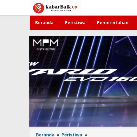
Lewati
ke
konten
Beranda
Peristiwa
Pemerintahan
Beranda
»
Peristiwa
»
Gudang