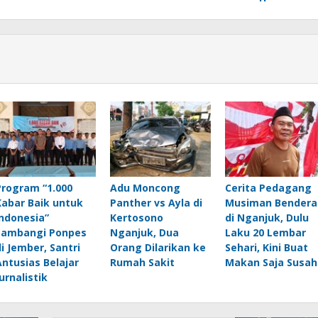
Program “1.000
Adu Moncong
Cerita Pedagang
Kabar Baik untuk
Panther vs Ayla di
Musiman Bendera
Indonesia”
Kertosono
di Nganjuk, Dulu
Sambangi Ponpes
Nganjuk, Dua
Laku 20 Lembar
di Jember, Santri
Orang Dilarikan ke
Sehari, Kini Buat
Antusias Belajar
Rumah Sakit
Makan Saja Susah
urnalistik