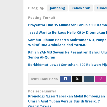
Ditag
Jombang
Kebakaran
sumo
Posting Terkait
Proyektor Film 35 Milimeter Tahun 1980 Kem
Jasad Wanita Berkaus Hello Kitty Ditemuka
Sambut Ribuan Peserta Muktamar NU, Ponpe
Wakaf Dua Ambulans dari YANMU
Rihlah YANMU Sowan ke Pesantren Bahrul Ul
Seribu Al-Quran
Berkhidmat Lewat Sentuhan, 100 Relawan Pi
Ikuti Kami Pada
Navigasi
Pos sebelumnya
Kronologi Ngeri Tabrakan Mobil Rombongan
pos
Umrah Asal Tuban Versus Bus di Gresik, 7
Orang Tewas