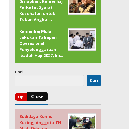
Disiapkan, Kemenhaj
Perketat Syarat
Kesehatan untuk
Tekan Angka …
Kemenhaj Mulai
Lakukan Tahapan
Operasional
Penyelenggaraan
Ibadah Haji 2027, Ini…
Cari
Cari
Budidaya Kumis
Kucing, Anggota TNI
AL di Sidoarjo