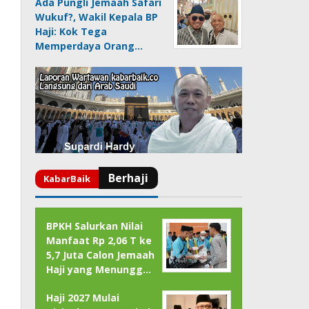
Ada Pungli Jemaah Safari
Wukuf?, Wakil Kepala BP
Haji: Kok Tega
Memperdaya Orang…
BPKH Salurkan Nilai
Manfaat Rp 2,06 T ke
5,7 Juta Calon Jemaah
Haji yang Menungg…
Haji 2027 Mulai