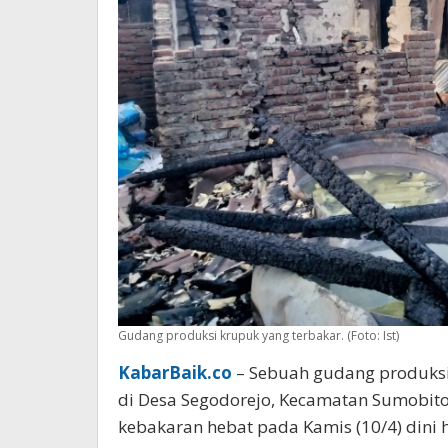
Gudang produksi krupuk yang terbakar. (Foto: Ist)
KabarBaik.co
– Sebuah gudang produksi
di Desa Segodorejo, Kecamatan Sumobit
kebakaran hebat pada Kamis (10/4) dini h