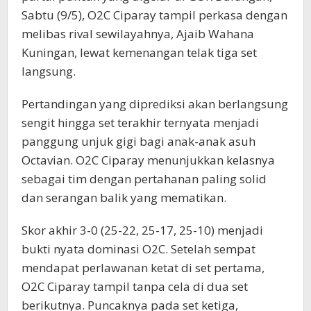
Sabtu (9/5), O2C Ciparay tampil perkasa dengan
melibas rival sewilayahnya, Ajaib Wahana
Kuningan, lewat kemenangan telak tiga set
langsung.
​Pertandingan yang diprediksi akan berlangsung
sengit hingga set terakhir ternyata menjadi
panggung unjuk gigi bagi anak-anak asuh
Octavian. O2C Ciparay menunjukkan kelasnya
sebagai tim dengan pertahanan paling solid
dan serangan balik yang mematikan.
​Skor akhir 3-0 (25-22, 25-17, 25-10) menjadi
bukti nyata dominasi O2C. Setelah sempat
mendapat perlawanan ketat di set pertama,
O2C Ciparay tampil tanpa cela di dua set
berikutnya. Puncaknya pada set ketiga,