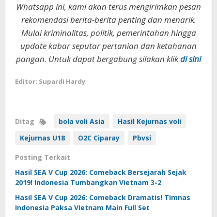
Whatsapp ini, kami akan terus mengirimkan pesan
rekomendasi berita-berita penting dan menarik.
Mulai kriminalitas, politik, pemerintahan hingga
update kabar seputar pertanian dan ketahanan
pangan. Untuk dapat bergabung silakan klik
di sini
Editor: Supardi Hardy
Ditag
bola voli Asia
Hasil Kejurnas voli
Kejurnas U18
O2C Ciparay
Pbvsi
Posting Terkait
Hasil SEA V Cup 2026: Comeback Bersejarah Sejak
2019! Indonesia Tumbangkan Vietnam 3-2
Hasil SEA V Cup 2026: Comeback Dramatis! Timnas
Indonesia Paksa Vietnam Main Full Set