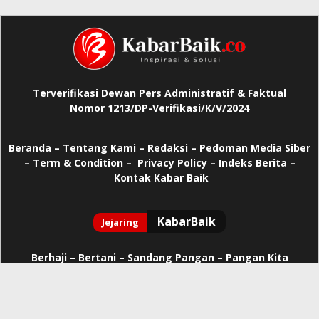
Terverifikasi Dewan Pers Administratif & Faktual
Nomor 1213/DP-Verifikasi/K/V/2024
Beranda
–
Tentang Kami –
Redaksi –
Pedoman Media Siber
–
Term & Condition –
Privacy Policy
–
Indeks Berita –
Kontak Kabar Baik
Berhaji
–
Bertani –
Sandang Pangan –
Pangan Kita