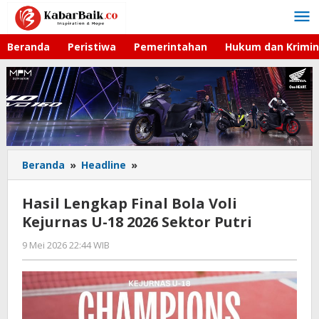
Lewati
ke
konten
Beranda
Peristiwa
Pemerintahan
Hukum dan Krimin
Beranda
»
Headline
»
Hasil
Lengkap
Final
Hasil Lengkap Final Bola Voli
Bola
Kejurnas U-18 2026 Sektor Putri
Voli
Kejurnas
9 Mei 2026 22:44 WIB
oleh
U-
Hardy
18
2026
Sektor
Putri