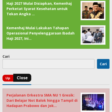
Haji 2027 Mulai Disiapkan, Kemenhaj
Perketat Syarat Kesehatan untuk
Tekan Angka …
Kemenhaj Mulai Lakukan Tahapan
Operasional Penyelenggaraan Ibadah
Haji 2027, Ini…
Cari
Cari
Perjalanan Orkestra SMA NU 1 Gresik:
Dari Belajar Not Balok hingga Tampil di
Hadapan Prabowo dan Jok…