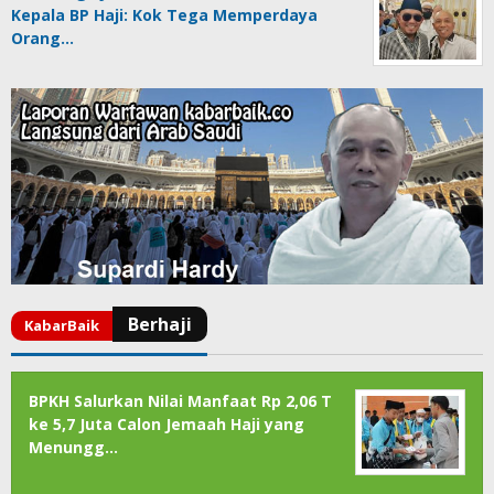
Kepala BP Haji: Kok Tega Memperdaya
Orang…
BPKH Salurkan Nilai Manfaat Rp 2,06 T
ke 5,7 Juta Calon Jemaah Haji yang
Menungg…