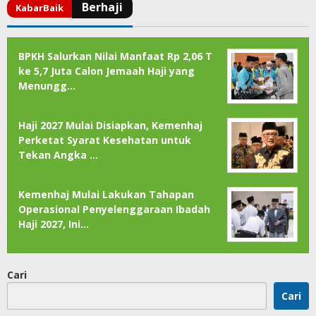
BPKH Salurkan Nilai Manfaat Rp 2,06 T
ke 5,7 Juta Calon Jemaah Haji yang
Menungg…
Haji 2027 Mulai Disiapkan, Kemenhaj
Perketat Syarat Kesehatan untuk
Tekan Angka …
Kemenhaj Mulai Lakukan Tahapan
Operasional Penyelenggaraan Ibadah
Haji 2027, Ini…
Cari
Cari