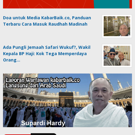
Doa untuk Media KabarBaik.co, Panduan
Terbaru Cara Masuk Raudhah Madinah
Ada Pungli Jemaah Safari Wukuf?, Wakil
Kepala BP Haji: Kok Tega Memperdaya
Orang…