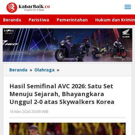
Lewati
ke
konten
Beranda
Peristiwa
Pemerintahan
Hukum dan Krimin
Beranda
»
Olahraga
»
Hasil
Semifinal
AVC
Hasil Semifinal AVC 2026: Satu Set
2026:
Menuju Sejarah, Bhayangkara
Satu
Unggul 2-0 atas Skywalkers Korea
Set
Menuju
16 Mei 2026 20:09 WIB
oleh
Sejarah,
Hardy
Bhayangkara
Unggul
2-