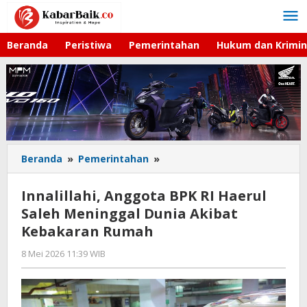
Lewati
ke
konten
Beranda
Peristiwa
Pemerintahan
Hukum dan Krimin
Beranda
»
Pemerintahan
»
Innalillahi,
Anggota
BPK
Innalillahi, Anggota BPK RI Haerul
RI
Saleh Meninggal Dunia Akibat
Haerul
Kebakaran Rumah
Saleh
Meninggal
8 Mei 2026 11:39 WIB
oleh
Dunia
Andika
Akibat
DP
Kebakaran
Rumah