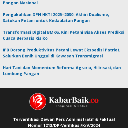
Pangan Nasional
Pengukuhkan DPN HKTI 2025–2030: Akhiri Dualisme,
Satukan Petani untuk Kedaulatan Pangan
Transformasi Digital BMKG, Kini Petani Bisa Akses Prediksi
Cuaca Berbasis Risiko
IPB Dorong Produktivitas Petani Lewat Ekspedisi Patriot,
Salurkan Benih Unggul di Kawasan Transmigrasi
Hari Tani dan Momentum Reforma Agraria, Hilirisasi, dan
Lumbung Pangan
Terverifikasi Dewan Pers Administratif & Faktual
Nomor 1213/DP-Verifikasi/K/V/2024