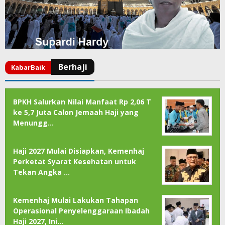
BPKH Salurkan Nilai Manfaat Rp 2,06 T
ke 5,7 Juta Calon Jemaah Haji yang
Menungg…
Haji 2027 Mulai Disiapkan, Kemenhaj
Perketat Syarat Kesehatan untuk
Tekan Angka …
Kemenhaj Mulai Lakukan Tahapan
Operasional Penyelenggaraan Ibadah
Haji 2027, Ini…