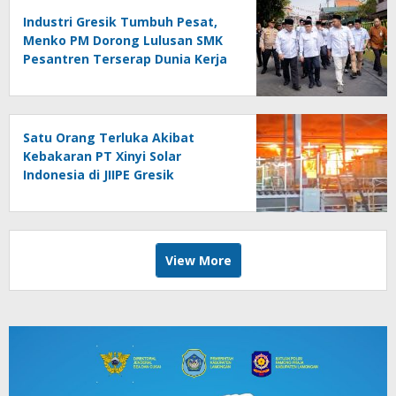
Industri Gresik Tumbuh Pesat,
Menko PM Dorong Lulusan SMK
Pesantren Terserap Dunia Kerja
Satu Orang Terluka Akibat
Kebakaran PT Xinyi Solar
Indonesia di JIIPE Gresik
View More