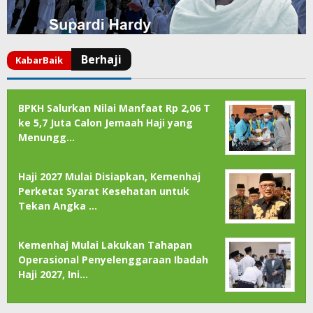
BPKH Salurkan Nilai Manfaat Rp 2,06 T
ke 5,7 Juta Calon Jemaah Haji yang
Menungg…
Haji 2027 Mulai Disiapkan, Kemenhaj
Perketat Syarat Kesehatan untuk
Tekan Angka …
Kemenhaj Mulai Lakukan Tahapan
Operasional Penyelenggaraan Ibadah
Haji 2027, Ini…