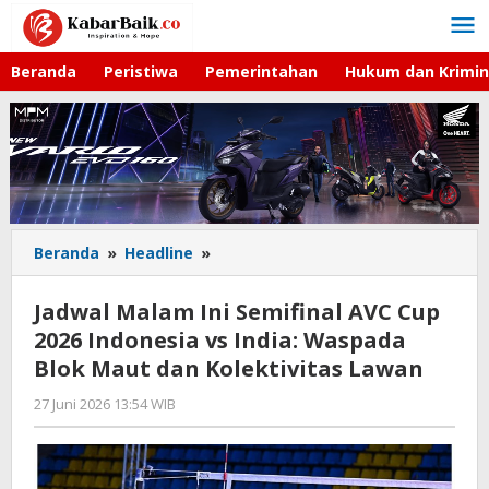
Lewati
ke
konten
Beranda
Peristiwa
Pemerintahan
Hukum dan Krimin
Beranda
»
Headline
»
Jadwal
Malam
Ini
Jadwal Malam Ini Semifinal AVC Cup
Semifinal
2026 Indonesia vs India: Waspada
AVC
Blok Maut dan Kolektivitas Lawan
Cup
2026
27 Juni 2026 13:54 WIB
oleh
Indonesia
Hardy
vs
India:
Waspada