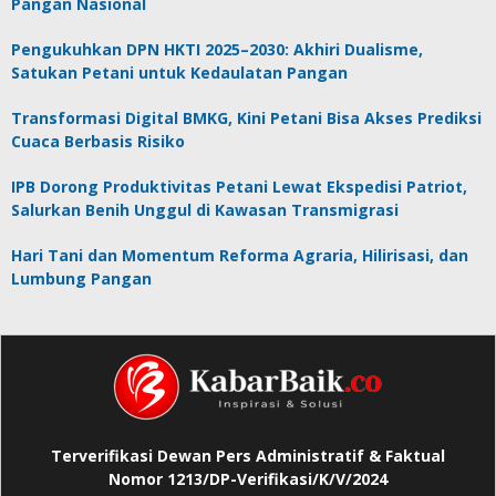
Pangan Nasional
Pengukuhkan DPN HKTI 2025–2030: Akhiri Dualisme,
Satukan Petani untuk Kedaulatan Pangan
Transformasi Digital BMKG, Kini Petani Bisa Akses Prediksi
Cuaca Berbasis Risiko
IPB Dorong Produktivitas Petani Lewat Ekspedisi Patriot,
Salurkan Benih Unggul di Kawasan Transmigrasi
Hari Tani dan Momentum Reforma Agraria, Hilirisasi, dan
Lumbung Pangan
Terverifikasi Dewan Pers Administratif & Faktual
Nomor 1213/DP-Verifikasi/K/V/2024