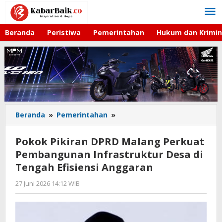
Lewati
ke
konten
Beranda
Peristiwa
Pemerintahan
Hukum dan Krimin
Beranda
»
Pemerintahan
»
Pokok
Pikiran
DPRD
Pokok Pikiran DPRD Malang Perkuat
Malang
Pembangunan Infrastruktur Desa di
Perkuat
Tengah Efisiensi Anggaran
Pembangunan
Infrastruktur
27 Juni 2026 14:12 WIB
oleh
Desa
Imam
di
WD
Tengah
Efisiensi