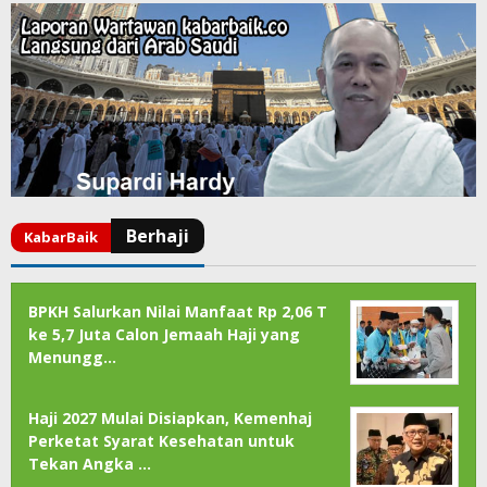
BPKH Salurkan Nilai Manfaat Rp 2,06 T
ke 5,7 Juta Calon Jemaah Haji yang
Menungg…
Haji 2027 Mulai Disiapkan, Kemenhaj
Perketat Syarat Kesehatan untuk
Tekan Angka …