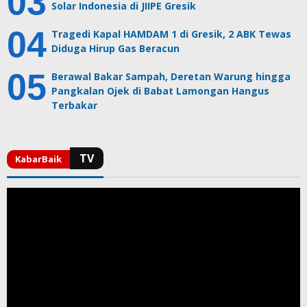
Solar Indonesia di JIIPE Gresik
Tragedi Kapal HAMDAM 1 di Gresik, 2 ABK Tewas
Diduga Hirup Gas Beracun
Berawal Bakar Sampah, Deretan Warung hingga
Pangkalan Ojek di Babat Lamongan Hangus
Terbakar