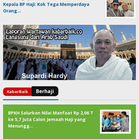
Kepala BP Haji: Kok Tega Memperdaya
Orang…
BPKH Salurkan Nilai Manfaat Rp 2,06 T
ke 5,7 Juta Calon Jemaah Haji yang
Menungg…