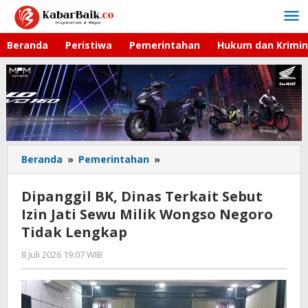
Lewati
ke
konten
Beranda
Peristiwa
Pemerintahan
Hukum dan Krimin
Beranda
»
Pemerintahan
»
Dipanggil
BK,
Dinas
Dipanggil BK, Dinas Terkait Sebut
Terkait
Izin Jati Sewu Milik Wongso Negoro
Sebut
Tidak Lengkap
Izin
Jati
8 Juli 2026 19:07 WIB
oleh
Sewu
Imam
Milik
WD
Wongso
Negoro