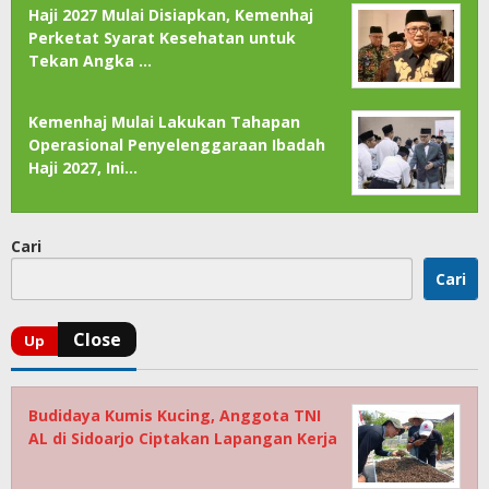
Haji 2027 Mulai Disiapkan, Kemenhaj
Perketat Syarat Kesehatan untuk
Tekan Angka …
Kemenhaj Mulai Lakukan Tahapan
Operasional Penyelenggaraan Ibadah
Haji 2027, Ini…
Cari
Cari
Budidaya Kumis Kucing, Anggota TNI
AL di Sidoarjo Ciptakan Lapangan Kerja