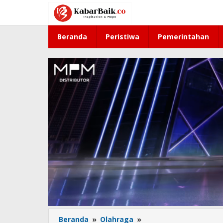
Lewati
ke
konten
Beranda
Peristiwa
Pemerintahan
Beranda
»
Olahraga
»
Persebaya