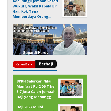
Ada Pungli Jemaah Safari
Wukuf?, Wakil Kepala BP
Haji: Kok Tega
Memperdaya Orang…
BPKH Salurkan Nilai
Manfaat Rp 2,06 T ke
5,7 Juta Calon Jemaah
Haji yang Menungg…
Haji 2027 Mulai