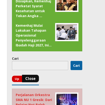
Disiapkan, Kemenhaj
Perketat Syarat
Kesehatan untuk
Tekan Angka …
Kemenhaj Mulai
Lakukan Tahapan
Operasional
Penyelenggaraan
Ibadah Haji 2027, Ini…
Cari
Cari
Perjalanan Orkestra
SMA NU 1 Gresik: Dari
Belajar Not Balok