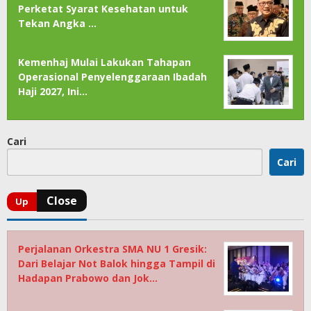
Perketat Syarat Kesehatan untuk
Tekan Angka …
Kemenhaj Mulai Lakukan Tahapan
Operasional Penyelenggaraan Ibadah
Haji 2027, Ini…
Cari
Cari
Perjalanan Orkestra SMA NU 1 Gresik:
Dari Belajar Not Balok hingga Tampil di
Hadapan Prabowo dan Jok…