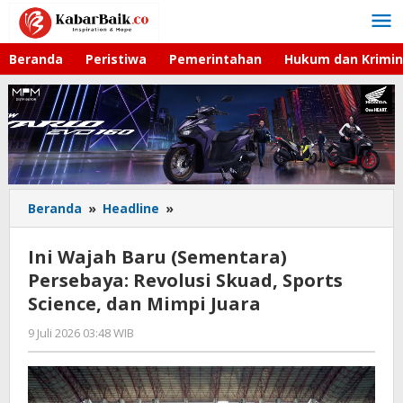
Lewati
ke
konten
Beranda
Peristiwa
Pemerintahan
Hukum dan Krimin
Beranda
»
Headline
»
Ini
Wajah
Baru
Ini Wajah Baru (Sementara)
(Sementara)
Persebaya: Revolusi Skuad, Sports
Persebaya:
Science, dan Mimpi Juara
Revolusi
Skuad,
9 Juli 2026 03:48 WIB
oleh
Sports
Hardy
Science,
dan
Mimpi