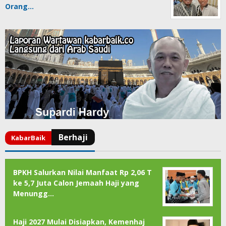
Orang…
BPKH Salurkan Nilai Manfaat Rp 2,06 T
ke 5,7 Juta Calon Jemaah Haji yang
Menungg…
Haji 2027 Mulai Disiapkan, Kemenhaj