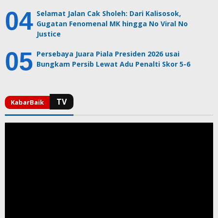
Selamat Jalan Cak Sholeh: Dari Kalisosok,
Gugatan Fenomenal MK hingga No Viral No
Justice
Persebaya Juara Piala Presiden 2026 usai
Bungkam Persib Lewat Adu Penalti Skor 5-6