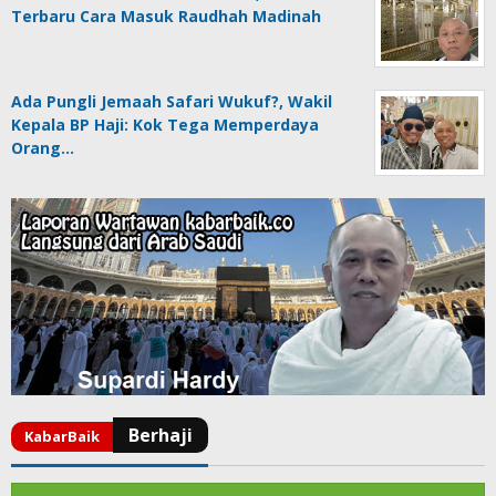
Terbaru Cara Masuk Raudhah Madinah
Ada Pungli Jemaah Safari Wukuf?, Wakil
Kepala BP Haji: Kok Tega Memperdaya
Orang…