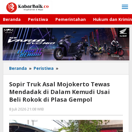
Lewati
ke
konten
Beranda
Peristiwa
Pemerintahan
Hukum dan Krimin
Beranda
»
Peristiwa
»
Sopir
Truk
Asal
Sopir Truk Asal Mojokerto Tewas
Mojokerto
Mendadak di Dalam Kemudi Usai
Tewas
Beli Rokok di Plasa Gempol
Mendadak
di
8 Juli 2026 21:08 WIB
oleh
Dalam
Gagah
Kemudi
Saputra
Usai
Beli