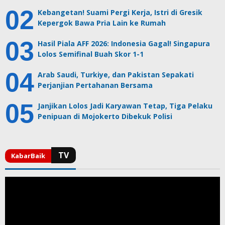
Kebangetan! Suami Pergi Kerja, Istri di Gresik
Kepergok Bawa Pria Lain ke Rumah
Hasil Piala AFF 2026: Indonesia Gagal! Singapura
Lolos Semifinal Buah Skor 1-1
Arab Saudi, Turkiye, dan Pakistan Sepakati
Perjanjian Pertahanan Bersama
Janjikan Lolos Jadi Karyawan Tetap, Tiga Pelaku
Penipuan di Mojokerto Dibekuk Polisi