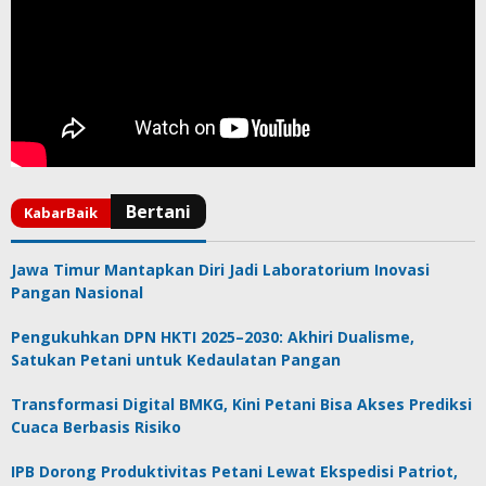
Jawa Timur Mantapkan Diri Jadi Laboratorium Inovasi
Pangan Nasional
Pengukuhkan DPN HKTI 2025–2030: Akhiri Dualisme,
Satukan Petani untuk Kedaulatan Pangan
Transformasi Digital BMKG, Kini Petani Bisa Akses Prediksi
Cuaca Berbasis Risiko
IPB Dorong Produktivitas Petani Lewat Ekspedisi Patriot,