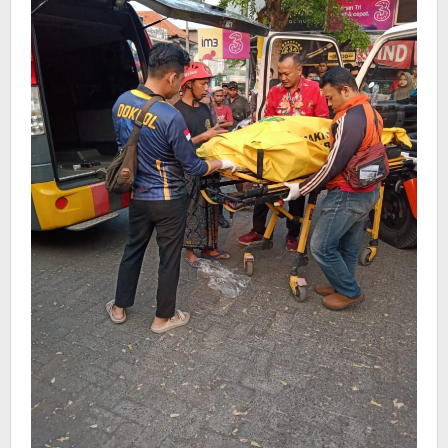
Rokok
di
Plasa
Gempol