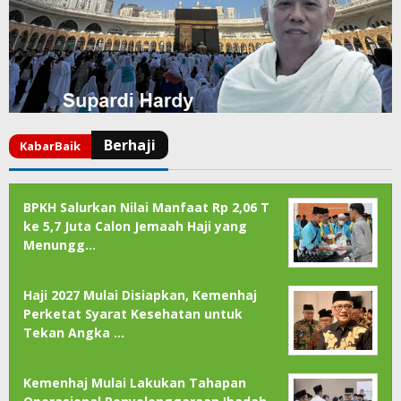
BPKH Salurkan Nilai Manfaat Rp 2,06 T
ke 5,7 Juta Calon Jemaah Haji yang
Menungg…
Haji 2027 Mulai Disiapkan, Kemenhaj
Perketat Syarat Kesehatan untuk
Tekan Angka …
Kemenhaj Mulai Lakukan Tahapan