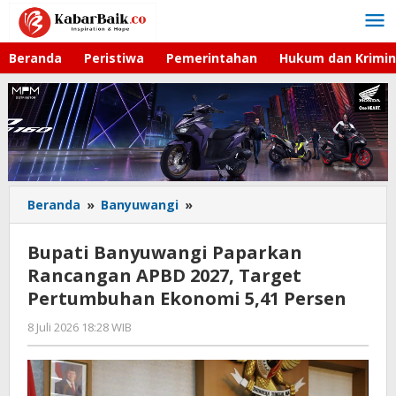
Lewati
ke
konten
Beranda
Peristiwa
Pemerintahan
Hukum dan Krimin
Beranda
»
Banyuwangi
»
Bupati
Banyuwangi
Paparkan
Bupati Banyuwangi Paparkan
Rancangan
Rancangan APBD 2027, Target
APBD
Pertumbuhan Ekonomi 5,41 Persen
2027,
Target
8 Juli 2026 18:28 WIB
oleh
Pertumbuhan
Faisal
Ekonomi
5,41
Persen