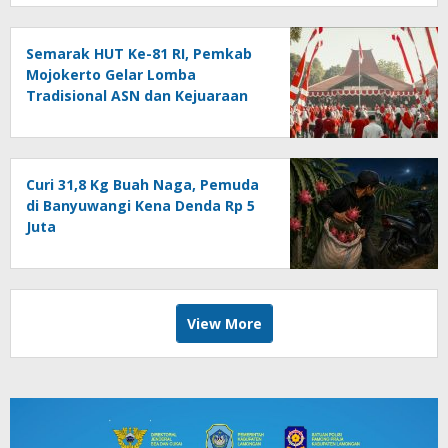
Semarak HUT Ke-81 RI, Pemkab
Mojokerto Gelar Lomba
Tradisional ASN dan Kejuaraan
Tenis Meja Junior
Curi 31,8 Kg Buah Naga, Pemuda
di Banyuwangi Kena Denda Rp 5
Juta
View More