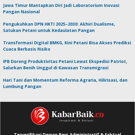
Jawa Timur Mantapkan Diri Jadi Laboratorium Inovasi
Pangan Nasional
Pengukuhkan DPN HKTI 2025–2030: Akhiri Dualisme,
Satukan Petani untuk Kedaulatan Pangan
Transformasi Digital BMKG, Kini Petani Bisa Akses Prediksi
Cuaca Berbasis Risiko
IPB Dorong Produktivitas Petani Lewat Ekspedisi Patriot,
Salurkan Benih Unggul di Kawasan Transmigrasi
Hari Tani dan Momentum Reforma Agraria, Hilirisasi, dan
Lumbung Pangan
Terverifikasi Dewan Pers Administratif & Faktual