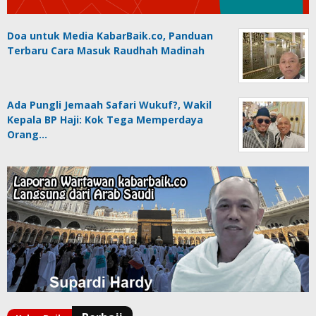
Doa untuk Media KabarBaik.co, Panduan
Terbaru Cara Masuk Raudhah Madinah
Ada Pungli Jemaah Safari Wukuf?, Wakil
Kepala BP Haji: Kok Tega Memperdaya
Orang…