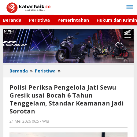
Lewati
ke
konten
Beranda
Peristiwa
Pemerintahan
Hukum dan Krimin
Beranda
»
Peristiwa
»
Polisi
Periksa
Pengelola
Polisi Periksa Pengelola Jati Sewu
Jati
Gresik usai Bocah 6 Tahun
Sewu
Tenggelam, Standar Keamanan Jadi
Gresik
usai
Sorotan
Bocah
21 Mei 2026 06:57 WIB
oleh
6
Andika
Tahun
DP
Tenggelam,