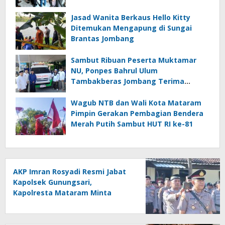
Jasad Wanita Berkaus Hello Kitty
Ditemukan Mengapung di Sungai
Brantas Jombang
Sambut Ribuan Peserta Muktamar
NU, Ponpes Bahrul Ulum
Tambakberas Jombang Terima
Wakaf Dua Ambulans dari YANMU
Wagub NTB dan Wali Kota Mataram
Pimpin Gerakan Pembagian Bendera
Merah Putih Sambut HUT RI ke-81
AKP Imran Rosyadi Resmi Jabat
Kapolsek Gunungsari,
Kapolresta Mataram Minta
Cepat Beradaptasi