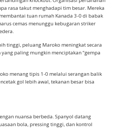
ertandingan knockout. Organisasi pertahanan
 tanpa rasa takut menghadapi tim besar. Mereka
 membantai tuan rumah Kanada 3-0 di babak
 harus cemas menunggu kebugaran striker
edera.
ih tinggi, peluang Maroko meningkat secara
tim yang paling mungkin menciptakan “gempa
ko menang tipis 1-0 melalui serangan balik
ncetak gol lebih awal, tekanan besar bisa
dengan nuansa berbeda. Spanyol datang
asaan bola, pressing tinggi, dan kontrol