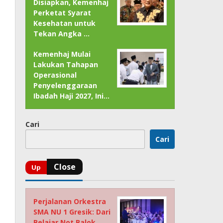
Disiapkan, Kemenhaj
Perketat Syarat
Kesehatan untuk
Tekan Angka …
Kemenhaj Mulai
Lakukan Tahapan
Operasional
Penyelenggaraan
Ibadah Haji 2027, Ini…
Cari
Cari
Perjalanan Orkestra
SMA NU 1 Gresik: Dari
Belajar Not Balok