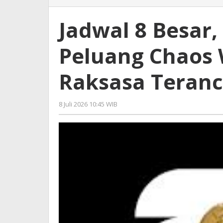
8
Besar,
Jadwal 8 Besar,
Prediksi
Skor
Peluang Chaos 
dan
Peluang
Chaos
Raksasa Teran
World
Cup
2026:
8 Juli 2026 10:45 WIB
oleh
Saat
Hardy
Raksasa
Terancam
Tumbang