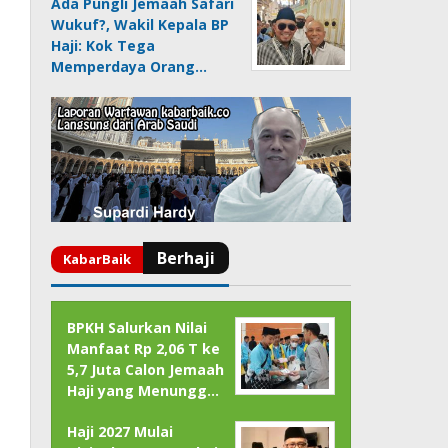
Ada Pungli Jemaah Safari
Wukuf?, Wakil Kepala BP
Haji: Kok Tega
Memperdaya Orang…
BPKH Salurkan Nilai
Manfaat Rp 2,06 T ke
5,7 Juta Calon Jemaah
Haji yang Menungg…
Haji 2027 Mulai