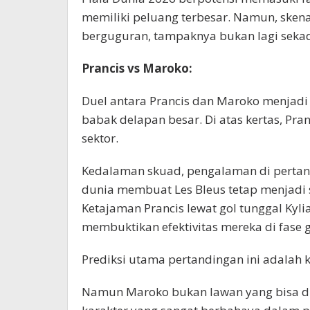
memiliki peluang terbesar. Namun, skena
berguguran, tampaknya bukan lagi sekad
Prancis vs Maroko:
Duel antara Prancis dan Maroko menjadi 
babak delapan besar. Di atas kertas, Pr
sektor.
Kedalaman skuad, pengalaman di pertand
dunia membuat Les Bleus tetap menjadi s
Ketajaman Prancis lewat gol tunggal Ky
membuktikan efektivitas mereka di fase 
Prediksi utama pertandingan ini adalah 
Namun Maroko bukan lawan yang bisa dir