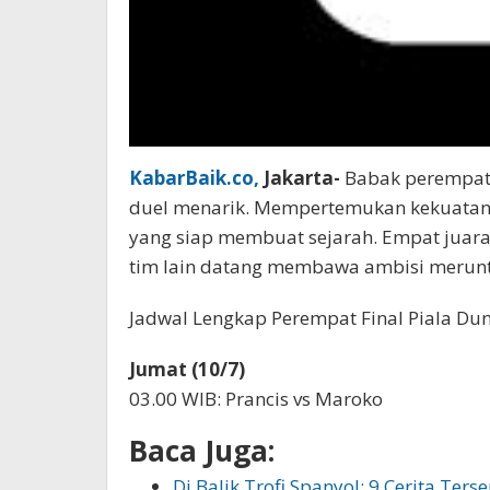
KabarBaik.co,
Jakarta-
Babak perempat 
duel menarik. Mempertemukan kekuatan
yang siap membuat sejarah. Empat juara 
tim lain datang membawa ambisi merunt
Jadwal Lengkap Perempat Final Piala Dun
Jumat (10/7)
03.00 WIB: Prancis vs Maroko
Baca Juga:
Di Balik Trofi Spanyol: 9 Cerita Ter