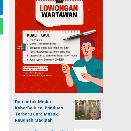
Doa untuk Media
KabarBaik.co, Panduan
Terbaru Cara Masuk
Raudhah Madinah