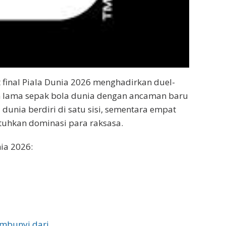
final Piala Dunia 2026 menghadirkan duel-
 lama sepak bola dunia dengan ancaman baru
dunia berdiri di satu sisi, sementara empat
uhkan dominasi para raksasa.
ia 2026:
sembunyi dari…