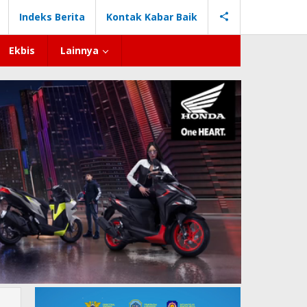
Indeks Berita
Kontak Kabar Baik
Ekbis
Lainnya