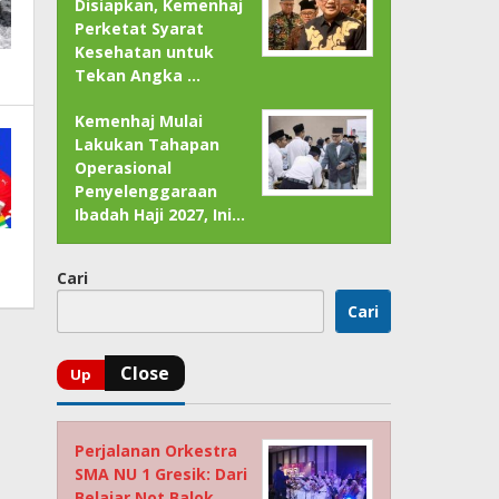
Disiapkan, Kemenhaj
Perketat Syarat
Kesehatan untuk
Tekan Angka …
Kemenhaj Mulai
Lakukan Tahapan
Operasional
Penyelenggaraan
Ibadah Haji 2027, Ini…
Cari
Cari
Perjalanan Orkestra
SMA NU 1 Gresik: Dari
Belajar Not Balok