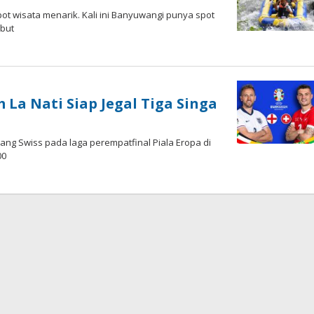
t wisata menarik. Kali ini Banyuwangi punya spot
ebut
oleh
Andika
DP
m La Nati Siap Jegal Tiga Singa
mbang Swiss pada laga perempatfinal Piala Eropa di
00