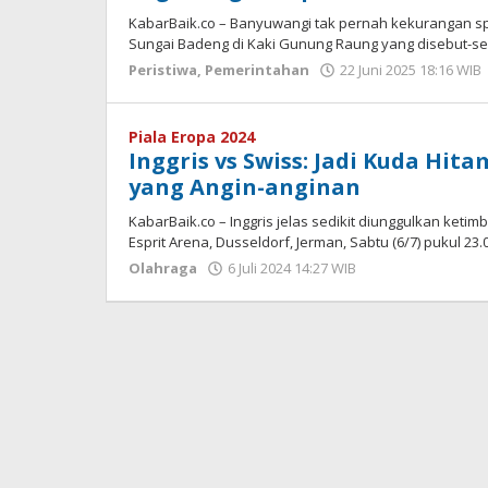
KabarBaik.co – Banyuwangi tak pernah kekurangan spo
Sungai Badeng di Kaki Gunung Raung yang disebut-s
Peristiwa
,
Pemerintahan
22 Juni 2025 18:16 WIB
Piala Eropa 2024
Inggris vs Swiss: Jadi Kuda Hita
yang Angin-anginan
KabarBaik.co – Inggris jelas sedikit diunggulkan keti
Esprit Arena, Dusseldorf, Jerman, Sabtu (6/7) pukul 23.
Olahraga
6 Juli 2024 14:27 WIB
oleh
Dian
Kurniawan