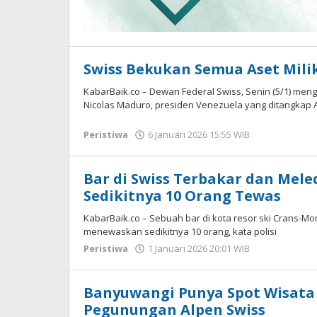
Swiss Bekukan Semua Aset Mili
KabarBaik.co – Dewan Federal Swiss, Senin (5/1) m
Nicolas Maduro, presiden Venezuela yang ditangkap A
Peristiwa
6 Januari 2026 15:55 WIB
oleh
Imam
WD
Bar di Swiss Terbakar dan Mel
Sedikitnya 10 Orang Tewas
KabarBaik.co – Sebuah bar di kota resor ski Crans-M
menewaskan sedikitnya 10 orang, kata polisi
Peristiwa
1 Januari 2026 20:01 WIB
oleh
Imam
WD
Banyuwangi Punya Spot Wisata
Pegunungan Alpen Swiss