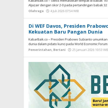
KabarBaik.co – Swiss memastikan tempat di babak 16
Aljazair dengan skor 2-0 pada pertandingan babak 32
Olahraga
4 Juli 2026 07:54 WIB
oleh
Gagah
Saputra
Di WEF Davos, Presiden Prabo
Kekuatan Baru Pangan Dunia
KabarBaik.co – Presiden Prabowo Subianto umumkan 
dunia dalam pidato kunci pada World Economic Forum
Pemerintahan
,
Bertani
25 Januari 2026 10:53 WI