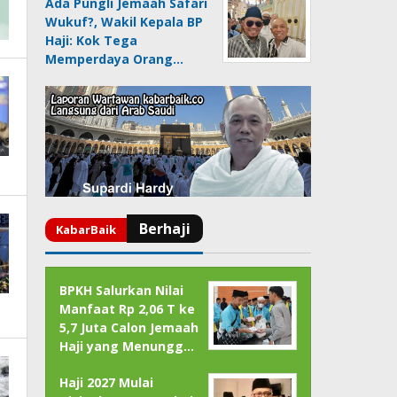
Ada Pungli Jemaah Safari
Wukuf?, Wakil Kepala BP
Haji: Kok Tega
Memperdaya Orang…
BPKH Salurkan Nilai
Manfaat Rp 2,06 T ke
5,7 Juta Calon Jemaah
Haji yang Menungg…
Haji 2027 Mulai