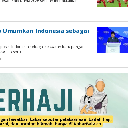
 besar Piala Dunia 2026 setelah menaklukkan
wo Umumkan Indonesia sebagai
posisi Indonesia sebagai kekuatan baru pangan
 (WEF) Annual
B
oleh
Andika
DP