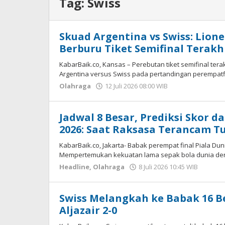
Tag:
Swiss
Skuad Argentina vs Swiss: Lione
Berburu Tiket Semifinal Terakh
KabarBaik.co, Kansas – Perebutan tiket semifinal te
Argentina versus Swiss pada pertandingan perempatf
Olahraga
12 Juli 2026 08:00 WIB
oleh
Andika
DP
Jadwal 8 Besar, Prediksi Skor 
2026: Saat Raksasa Terancam 
KabarBaik.co, Jakarta- Babak perempat final Piala Du
Mempertemukan kekuatan lama sepak bola dunia de
Headline
,
Olahraga
8 Juli 2026 10:45 WIB
oleh
Hardy
Swiss Melangkah ke Babak 16 
Aljazair 2-0