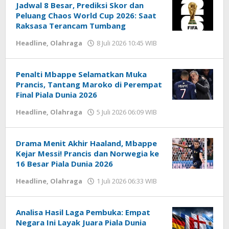
Jadwal 8 Besar, Prediksi Skor dan
Peluang Chaos World Cup 2026: Saat
Raksasa Terancam Tumbang
Headline
,
Olahraga
8 Juli 2026 10:45 WIB
oleh
Hardy
Penalti Mbappe Selamatkan Muka
Prancis, Tantang Maroko di Perempat
Final Piala Dunia 2026
Headline
,
Olahraga
5 Juli 2026 06:09 WIB
oleh
Hardy
Drama Menit Akhir Haaland, Mbappe
Kejar Messi! Prancis dan Norwegia ke
16 Besar Piala Dunia 2026
Headline
,
Olahraga
1 Juli 2026 06:33 WIB
oleh
Hardy
Analisa Hasil Laga Pembuka: Empat
Negara Ini Layak Juara Piala Dunia