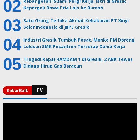
Kebangetan! Suami Pergi Kerja, Istri di Gresik
Kepergok Bawa Pria Lain ke Rumah
Satu Orang Terluka Akibat Kebakaran PT Xinyi
Solar Indonesia di JIIPE Gresik
Industri Gresik Tumbuh Pesat, Menko PM Dorong
Lulusan SMK Pesantren Terserap Dunia Kerja
Tragedi Kapal HAMDAM 1 di Gresik, 2 ABK Tewas
Diduga Hirup Gas Beracun