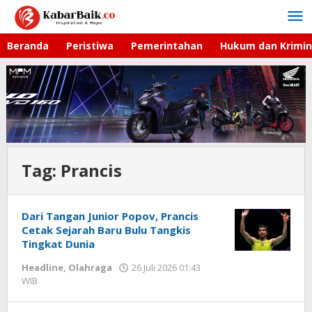
Lewati
ke
konten
Beranda
Peristiwa
Pemerintahan
Hukum dan Krimin
Tag:
Prancis
Dari Tangan Junior Popov, Prancis
Cetak Sejarah Baru Bulu Tangkis
Tingkat Dunia
Headline
,
Olahraga
26 Juli 2026 01:43
WIB
oleh
Hardy