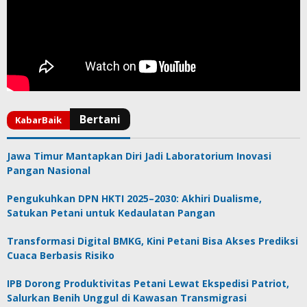
Jawa Timur Mantapkan Diri Jadi Laboratorium Inovasi
Pangan Nasional
Pengukuhkan DPN HKTI 2025–2030: Akhiri Dualisme,
Satukan Petani untuk Kedaulatan Pangan
Transformasi Digital BMKG, Kini Petani Bisa Akses Prediksi
Cuaca Berbasis Risiko
IPB Dorong Produktivitas Petani Lewat Ekspedisi Patriot,
Salurkan Benih Unggul di Kawasan Transmigrasi