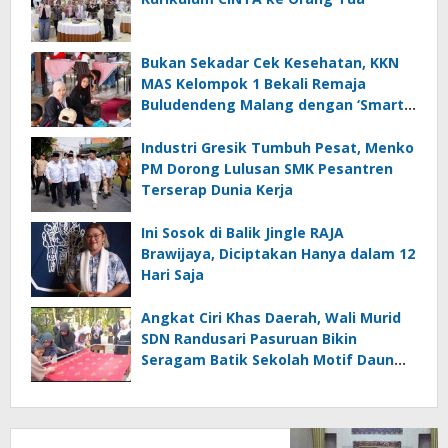
Bukan Sekadar Cek Kesehatan, KKN
MAS Kelompok 1 Bekali Remaja
Buludendeng Malang dengan ‘Smart
Teen, Bright Future’
Industri Gresik Tumbuh Pesat, Menko
PM Dorong Lulusan SMK Pesantren
Terserap Dunia Kerja
Ini Sosok di Balik Jingle RAJA
Brawijaya, Diciptakan Hanya dalam 12
Hari Saja
Angkat Ciri Khas Daerah, Wali Murid
SDN Randusari Pasuruan Bikin
Seragam Batik Sekolah Motif Daun
Randu dan Daun Sirih