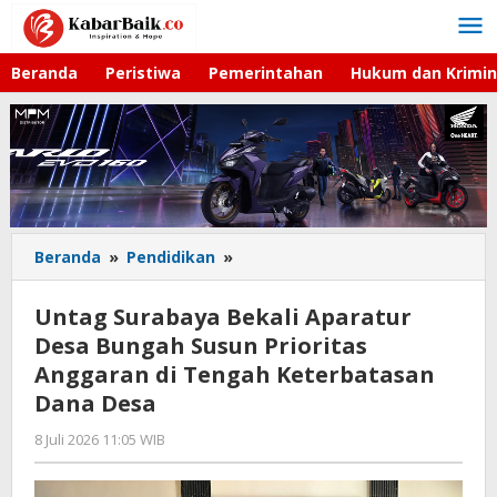
Lewati
ke
konten
Beranda
Peristiwa
Pemerintahan
Hukum dan Krimin
Beranda
»
Pendidikan
»
Untag
Surabaya
Bekali
Untag Surabaya Bekali Aparatur
Aparatur
Desa Bungah Susun Prioritas
Desa
Anggaran di Tengah Keterbatasan
Bungah
Susun
Dana Desa
Prioritas
8 Juli 2026 11:05 WIB
oleh
Anggaran
Gagah
di
Saputra
Tengah