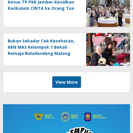
Ketua TP PKK Jember Kenalkan
Kurikulum CINTA ke Orang Tua
Bukan Sekadar Cek Kesehatan,
KKN MAS Kelompok 1 Bekali
Remaja Buludendeng Malang
dengan ‘Smart Teen, Bright
Future’
View More