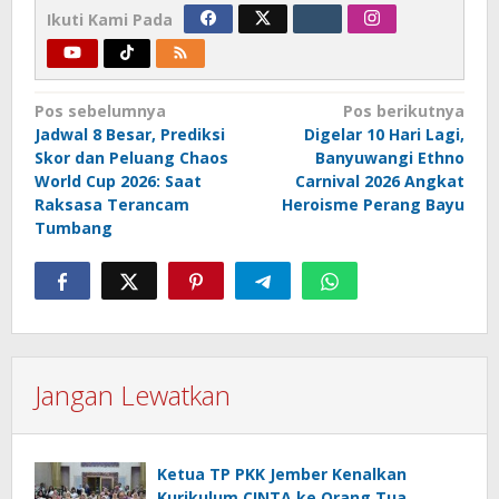
Ikuti Kami Pada
Navigasi
Pos sebelumnya
Pos berikutnya
Jadwal 8 Besar, Prediksi
Digelar 10 Hari Lagi,
pos
Skor dan Peluang Chaos
Banyuwangi Ethno
World Cup 2026: Saat
Carnival 2026 Angkat
Raksasa Terancam
Heroisme Perang Bayu
Tumbang
Jangan Lewatkan
Ketua TP PKK Jember Kenalkan
Kurikulum CINTA ke Orang Tua