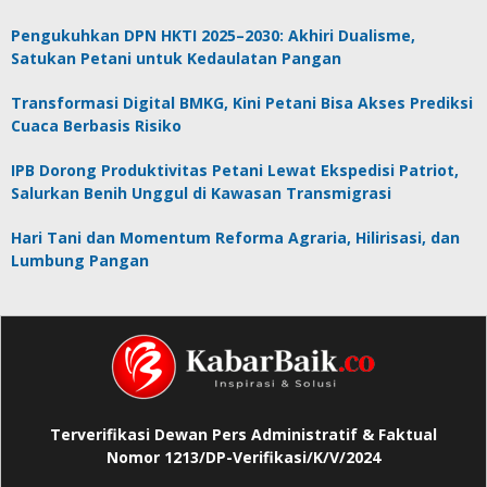
Pengukuhkan DPN HKTI 2025–2030: Akhiri Dualisme,
Satukan Petani untuk Kedaulatan Pangan
Transformasi Digital BMKG, Kini Petani Bisa Akses Prediksi
Cuaca Berbasis Risiko
IPB Dorong Produktivitas Petani Lewat Ekspedisi Patriot,
Salurkan Benih Unggul di Kawasan Transmigrasi
Hari Tani dan Momentum Reforma Agraria, Hilirisasi, dan
Lumbung Pangan
Terverifikasi Dewan Pers Administratif & Faktual
Nomor 1213/DP-Verifikasi/K/V/2024