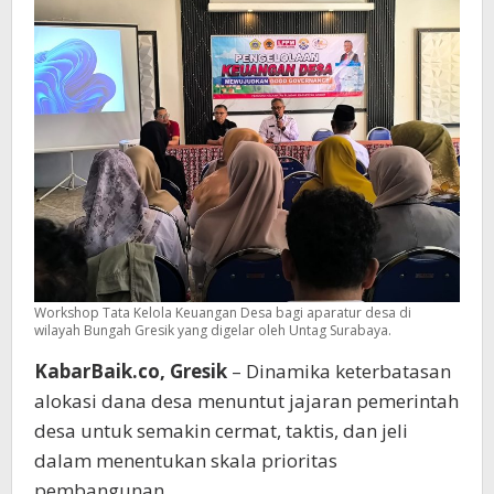
Keterbatasan
Dana
Desa
Workshop Tata Kelola Keuangan Desa bagi aparatur desa di
wilayah Bungah Gresik yang digelar oleh Untag Surabaya.
KabarBaik.co, Gresik
– Dinamika keterbatasan
alokasi dana desa menuntut jajaran pemerintah
desa untuk semakin cermat, taktis, dan jeli
dalam menentukan skala prioritas
pembangunan.