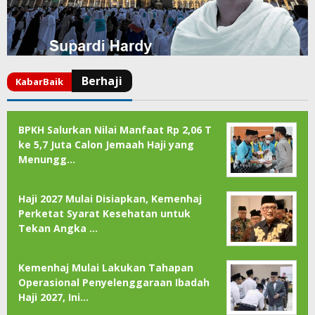
BPKH Salurkan Nilai Manfaat Rp 2,06 T
ke 5,7 Juta Calon Jemaah Haji yang
Menungg…
Haji 2027 Mulai Disiapkan, Kemenhaj
Perketat Syarat Kesehatan untuk
Tekan Angka …
Kemenhaj Mulai Lakukan Tahapan
Operasional Penyelenggaraan Ibadah
Haji 2027, Ini…