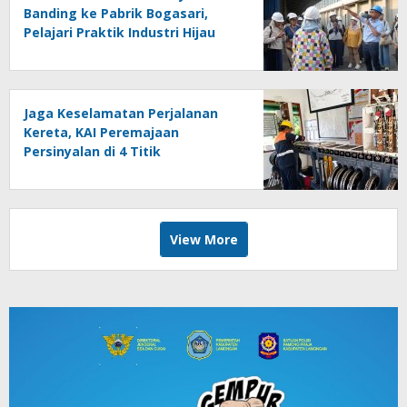
Banding ke Pabrik Bogasari,
Pelajari Praktik Industri Hijau
Jaga Keselamatan Perjalanan
Kereta, KAI Peremajaan
Persinyalan di 4 Titik
Banyuwangi
View More