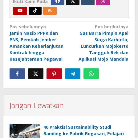
Ikuti Kami Pada
Navigasi
Pos sebelumnya
Pos berikutnya
Jamin Nasib PPPK dan
Gus Barra Pimpin Apel
pos
PNS, Pemkab Jember
Siaga Karhutla,
Amankan Keberlanjutan
Luncurkan Mojokerto
Kontrak hingga
Tangguh Rek dan
Kesejahteraan Pegawai
Aplikasi Mojo Mandala
Jangan Lewatkan
40 Praktisi Sustainability Studi
Banding ke Pabrik Bogasari, Pelajari