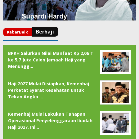
BPKH Salurkan Nilai Manfaat Rp 2,06 T
ke 5,7 Juta Calon Jemaah Haji yang
Menungg…
Haji 2027 Mulai Disiapkan, Kemenhaj
Perketat Syarat Kesehatan untuk
Tekan Angka …
Kemenhaj Mulai Lakukan Tahapan
Operasional Penyelenggaraan Ibadah
Haji 2027, Ini…