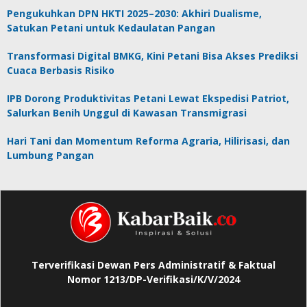
Pengukuhkan DPN HKTI 2025–2030: Akhiri Dualisme,
Satukan Petani untuk Kedaulatan Pangan
Transformasi Digital BMKG, Kini Petani Bisa Akses Prediksi
Cuaca Berbasis Risiko
IPB Dorong Produktivitas Petani Lewat Ekspedisi Patriot,
Salurkan Benih Unggul di Kawasan Transmigrasi
Hari Tani dan Momentum Reforma Agraria, Hilirisasi, dan
Lumbung Pangan
Terverifikasi Dewan Pers Administratif & Faktual
Nomor 1213/DP-Verifikasi/K/V/2024