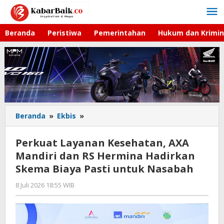
Lewati
ke
konten
Beranda
Peristiwa
Pemerintahan
Hukum dan Krimin
Beranda
»
Ekbis
»
Perkuat
Layanan
Kesehatan,
Perkuat Layanan Kesehatan, AXA
AXA
Mandiri dan RS Hermina Hadirkan
Mandiri
Skema Biaya Pasti untuk Nasabah
dan
RS
8 Juli 2026 18:55 WIB
oleh
Hermina
Imam
Hadirkan
WD
Skema
Biaya