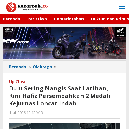
Lewati
ke
konten
Beranda
Peristiwa
Pemerintahan
Hukum dan Krimin
Beranda
»
Olahraga
»
Dulu
Sering
Nangis
Up Close
Saat
Dulu Sering Nangis Saat Latihan,
Latihan,
Kini Hafiz Persembahkan 2 Medali
Kini
Kejurnas Loncat Indah
Hafiz
Persembahkan
4 Juli 2026 12:12 WIB
oleh
2
Imam
Medali
WD
Kejurnas