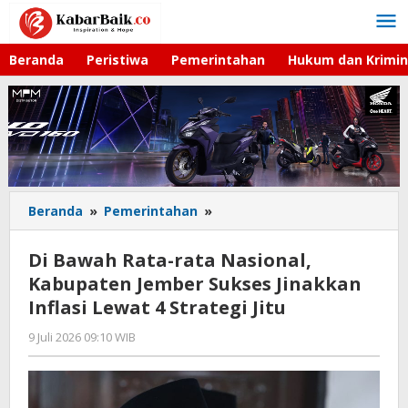
Lewati
ke
konten
Beranda
Peristiwa
Pemerintahan
Hukum dan Krimin
Beranda
»
Pemerintahan
»
Di
Bawah
Rata-
Di Bawah Rata-rata Nasional,
rata
Kabupaten Jember Sukses Jinakkan
Nasional,
Inflasi Lewat 4 Strategi Jitu
Kabupaten
Jember
9 Juli 2026 09:10 WIB
oleh
Sukses
Andika
Jinakkan
DP
Inflasi
Lewat