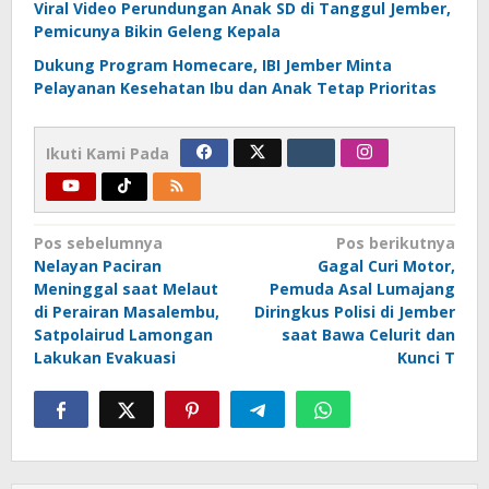
Viral Video Perundungan Anak SD di Tanggul Jember,
Pemicunya Bikin Geleng Kepala
Dukung Program Homecare, IBI Jember Minta
Pelayanan Kesehatan Ibu dan Anak Tetap Prioritas
Ikuti Kami Pada
Navigasi
Pos sebelumnya
Pos berikutnya
Nelayan Paciran
Gagal Curi Motor,
pos
Meninggal saat Melaut
Pemuda Asal Lumajang
di Perairan Masalembu,
Diringkus Polisi di Jember
Satpolairud Lamongan
saat Bawa Celurit dan
Lakukan Evakuasi
Kunci T