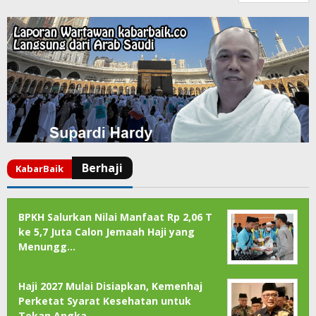
BPKH Salurkan Nilai Manfaat Rp 2,06 T
ke 5,7 Juta Calon Jemaah Haji yang
Menungg…
Haji 2027 Mulai Disiapkan, Kemenhaj
Perketat Syarat Kesehatan untuk
Tekan Angka …