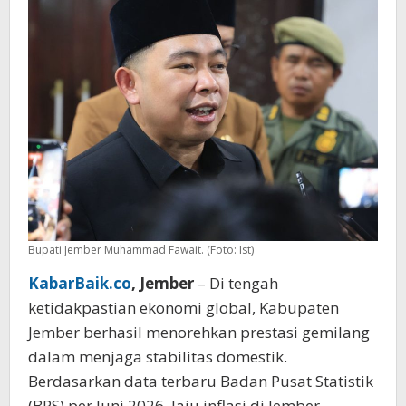
4
Strategi
Jitu
Bupati Jember Muhammad Fawait. (Foto: Ist)
KabarBaik.co
, Jember
– Di tengah
ketidakpastian ekonomi global, Kabupaten
Jember berhasil menorehkan prestasi gemilang
dalam menjaga stabilitas domestik.
Berdasarkan data terbaru Badan Pusat Statistik
(BPS) per Juni 2026, laju inflasi di Jember